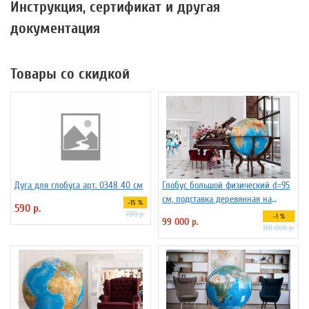
Инструкция, сертификат и другая
документация
Товары со скидкой
Дуга для глобуса арт. 0348 40 см
Глобус большой физический d=95
см, подставка деревянная на
-15 %
590 р.
ножках
700 р.
-1 %
99 000 р.
101 000 р.