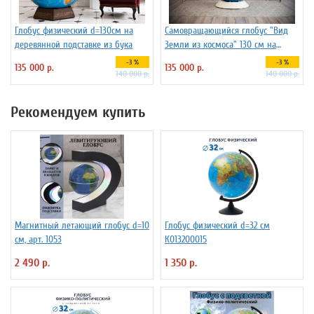
Глобус физический d=130см на
Самовращающийся глобус "Вид
деревянной подставке из бука
Земли из космоса" 130 см на
пластиковой подставке
-3 %
-3 %
135 000 р.
135 000 р.
140 000 р.
140 000 р.
Рекомендуем купить
Магнитный летающий глобус d=10
Глобус физический d=32 см
см, арт. 1053
К013200015
2 490 р.
1 350 р.