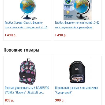
Глобус Земли Classic физико-
Глобус физико-политический Д=32
политический с подсветкой d=32
см с подсветкой и рельефом
см
1 490 р.
1 490 р.
Похожие товары
Рюкзак универсальный BRAUBERG
Школьный рюкзак для мальчика
SYDNEY "flowers" 38х27х12 см
"Супергерой"
228837
859 р.
900 р.