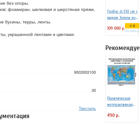
ие без опоры.
лов: фоамиран, шелковая и шерстяная пряжи,
Глобус d=130 см c
видом Земли из
е бусины, терры, ленты.
космоса на
-5 %
109 000 р.
пластиковой
115 000 р.
ты, украшенной лентами и цветами.
подставке, арт.
1148
Рекомендуе
9503002100
35
Политическая
интерактивная
Текстиль
карта мира с
кументация
490 р.
ламинацией в
тубусе, 110 х 80
см, 1:28М