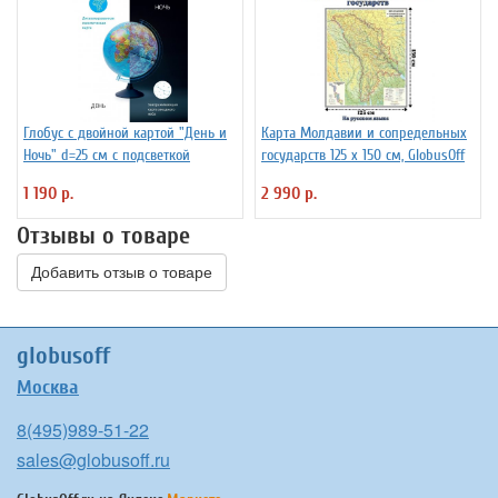
Глобус с двойной картой "День и
Карта Молдавии и сопредельных
Ночь" d=25 см с подсветкой
государств 125 х 150 см, GlobusOff
1 190 р.
2 990 р.
Отзывы о товаре
Добавить отзыв о товаре
globusoff
Москва
8(495)989-51-22
sales@globusoff.ru