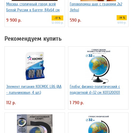
Москва, столичный город всей
Головоломка шар с гранями 2х2
Белой Руссии в багете, 84х64 см
Jiehui
-14 %
-17 %
9 900 р.
590 р.
690 р.
12 000 р.
Рекомендуем купить
Элемент питания КОСМОС LR6 (АА
Глобус физико-политический с
- пальчиковые, 4 шт.)
подсветкой d=32 см К013200101
112 р.
1 790 р.