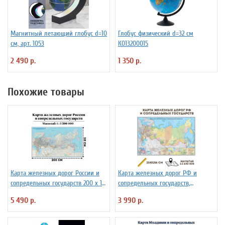
Магнитный летающий глобус d=10
Глобус физический d=32 см
см, арт. 1053
К013200015
2 490 р.
1 350 р.
Похожие товары
Карта железных дорог России и
Карта железных дорог РФ и
сопредельных государств 200 х 119
сопредельных государств,
см GlobusOff
масштаб 1:3 640 000, 234х156см
5 490 р.
3 990 р.