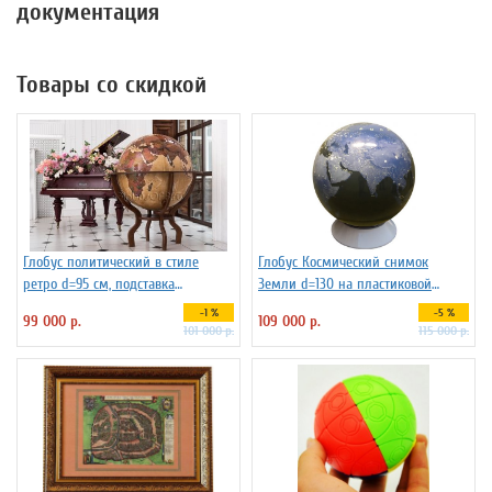
документация
Товары со скидкой
Глобус политический в стиле
Глобус Космический снимок
ретро d=95 см, подставка
Земли d=130 на пластиковой
деревянная на ножках
подставке
-1 %
-5 %
99 000 р.
109 000 р.
101 000 р.
115 000 р.