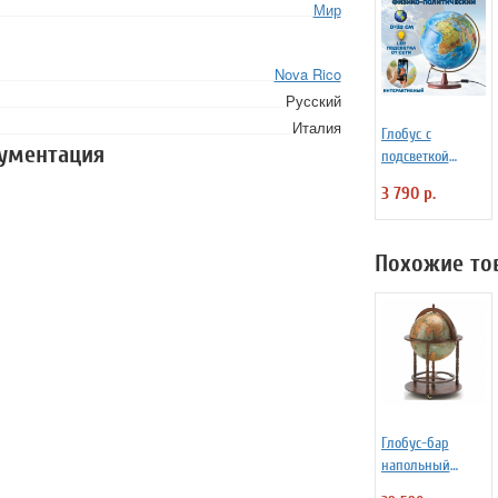
Мир
Nova Rico
Русский
Италия
Глобус с
кументация
подсветкой
физико-
3 790 р.
политический на
деревянной
подставке D=32
Похожие то
см
Глобус-бар
напольный
"Калипсо" 88/BV