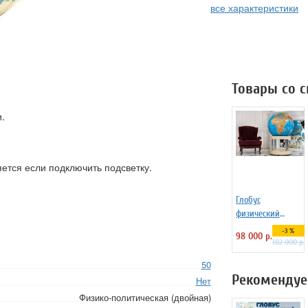
все характеристики
Товары со 
.
ется если подключить подсветку.
Глобус
физический
напольный d=95
-3 %
98 000 р.
см на
102 000 р.
пластиковой
50
подставке
Рекомендуе
Нет
Физико-политическая (двойная)