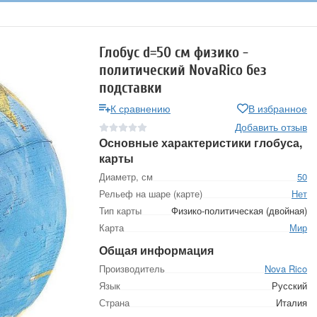
Глобус d=50 см физико -
политический NovaRico без
подставки
К сравнению
В избранное
Добавить отзыв
Основные характеристики глобуса,
карты
Диаметр, см
50
Рельеф на шаре (карте)
Нет
Тип карты
Физико-политическая (двойная)
Карта
Мир
Общая информация
Производитель
Nova Rico
Язык
Русский
Страна
Италия