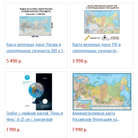
Карта железных дорог России и
Карта железных дорог РФ и
сопредельных государств 200 х 119
сопредельных государств,
см GlobusOff
масштаб 1:3 640 000, 234х156см
5 490 р.
3 990 р.
Глобус с двойной картой "День и
Административная карта
Ночь" d=25 см с подсветкой
Российской Федерации на
английском языке, 1:7млн
1 190 р.
1 990 р.