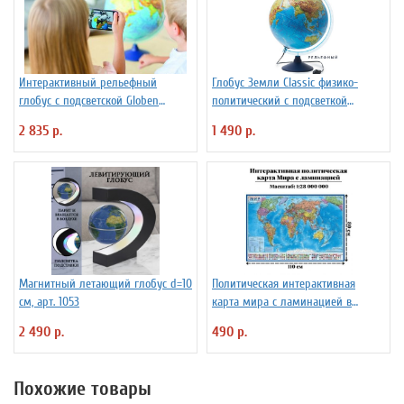
Интерактивный рельефный
Глобус Земли Classic физико-
глобус с подсветской Globen
политический с подсветкой
INT13200291 d=32 см
рельефный, d=32 см Ке013200233
2 835 р.
1 490 р.
Магнитный летающий глобус d=10
Политическая интерактивная
см, арт. 1053
карта мира с ламинацией в
тубусе, 110 х 80 см, 1:28М
2 490 р.
490 р.
Похожие товары