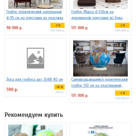
Глобус политический напольный
Глобус Марса d=130см на
d=95 см на подставке из пластика
деревянной подставке из бука
-3 %
-3 %
98 000 р.
135 000 р.
102 000 р.
140 000 р.
Дуга для глобуса арт. 0348 40 см
Самовращающийся политический
глобус 130 см на пластиковой
-15 %
590 р.
подставке
700 р.
-3 %
135 000 р.
140 000 р.
Рекомендуем купить