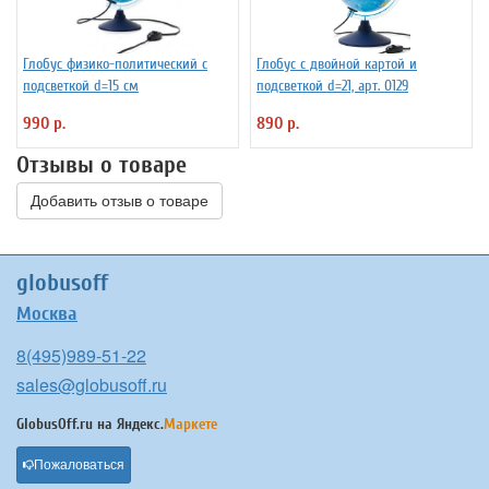
Глобус физико-политический с
Глобус с двойной картой и
подсветкой d=15 см
подсветкой d=21, арт. 0129
990 р.
890 р.
Отзывы о товаре
Добавить отзыв о товаре
globusoff
Москва
8(495)989-51-22
sales@globusoff.ru
GlobusOff.ru на
Яндекс.
Маркете
Пожаловаться