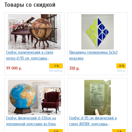
Товары со скидкой
Глобус политический в стиле
Пирамида головоломка 3х3х3
ретро d=95 см, подставка
классика
деревянная на ножках
-1 %
-11 %
99 000 р.
310 р.
101 000 р.
350 р.
Глобус физический d=130см на
Глобус d=95 см физический в
деревянной подставке из бука
стиле АНТИК, подставка
деревянная на ножках
-3 %
-1 %