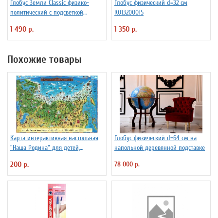
Глобус Земли Classic физико-
Глобус физический d=32 см
политический с подсветкой
К013200015
рельефный, d=32 см Ке013200233
1 490 р.
1 350 р.
Похожие товары
Карта интерактивная настольная
Глобус физический d=64 см на
"Наша Родина" для детей,
напольной деревянной подставке
капсульная ламинация
200 р.
78 000 р.