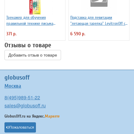
Тренажер для обучения
Подставка для левитации
правильной технике письма
"летающая тарелка" LevitronOff с
Уник-Ум "Ручка-Самоучка" для
подсветкой
371 р.
6 590 р.
правшей
Отзывы о товаре
Добавить отзыв о товаре
globusoff
Москва
8(495)989-51-22
sales@globusoff.ru
GlobusOff.ru на
Яндекс.
Маркете
Пожаловаться