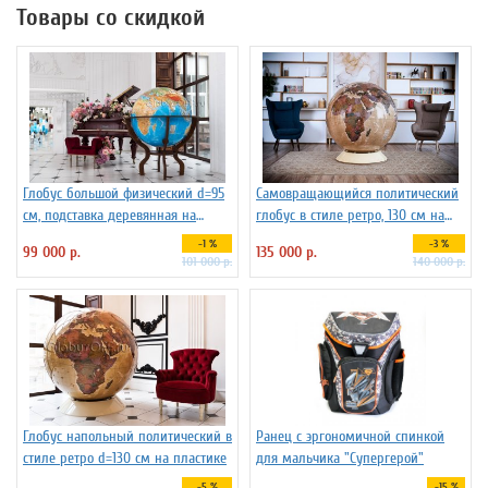
Товары со скидкой
Глобус большой физический d=95
Самовращающийся политический
см, подставка деревянная на
глобус в стиле ретро, 130 см на
ножках
пластиковой подставке
-1 %
-3 %
99 000 р.
135 000 р.
101 000 р.
140 000 р.
Глобус напольный политический в
Ранец с эргономичной спинкой
стиле ретро d=130 см на пластике
для мальчика "Супергерой"
-5 %
-15 %