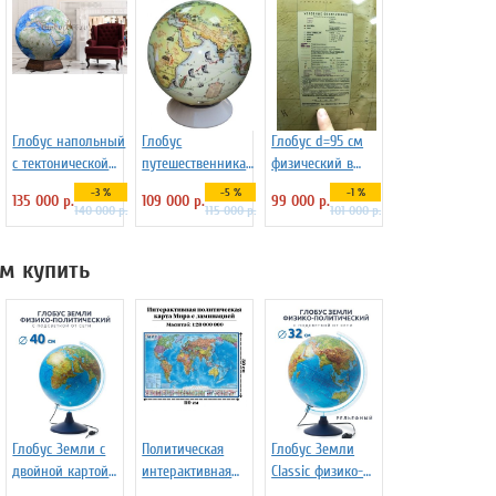
Глобус напольный
Глобус
Глобус d=95 см
с тектонической
путешественника
физический в
картой d=130см на
большой d=130 см,
стиле АНТИК,
-3 %
-5 %
-1 %
135 000 р.
109 000 р.
99 000 р.
подставке из бука
арт. 1151
подставка
140 000 р.
115 000 р.
101 000 р.
деревянная на
ножках
м купить
Глобус Земли с
Политическая
Глобус Земли
двойной картой
интерактивная
Classic физико-
и подсветкой,
карта мира с
политический с