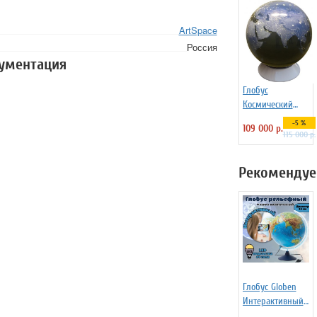
ArtSpace
Россия
кументация
Глобус
Космический
снимок Земли
-5 %
109 000 р.
d=130 на
115 000 р.
пластиковой
подставке
Рекомендуе
Глобус Globen
Интерактивный
физико-