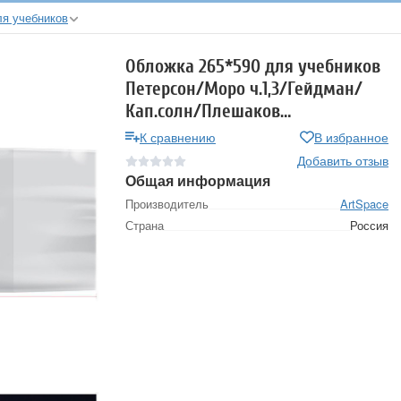
я учебников
Обложка 265*590 для учебников
Петерсон/Моро ч.1,3/Гейдман/
Кап.солн/Плешаков
универсальная ArtSpace ПЭ 90
К сравнению
В избранное
мкм
Добавить отзыв
Общая информация
Производитель
ArtSpace
Страна
Россия