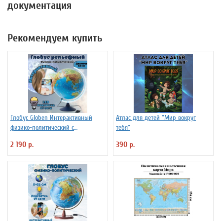
документация
Рекомендуем купить
Глобус Globen Интерактивный
Атлас для детей "Мир вокруг
физико-политический с
тебя"
подсветкой рельефный
2 190 р.
390 р.
INT13200290 d=32 см