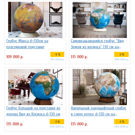
Глобус Марса d=130см на
Самовращающийся глобус "Вид
пластиковой подставке
Земли из космоса" 130 см на
пластиковой подставке
-5 %
-3 %
109 000 р.
135 000 р.
115 000 р.
140 000 р.
Глобус большой на подставке из
Напольный ландшафтный глобус
дерева Вид из Космоса d=130 см
в стиле ретро, d=130 см на
подставке из бука
-3 %
-3 %
135 000 р.
135 000 р.
140 000 р.
140 000 р.