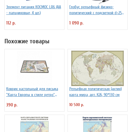
Элемент питания КОСМОС LR6 (АА
Глобус рельефный физико-
- пальчиковые, 4 шт.)
политический с подсветкой d=25
см
112 р.
1 090 р.
Похожие товары
Коврик настольный для письма
Рельефная политическая (антик)
"Карта Европы в стиле ретро"
карта мира, арт. К26, 90*130 см
М:10,3
390 р.
10 500 р.