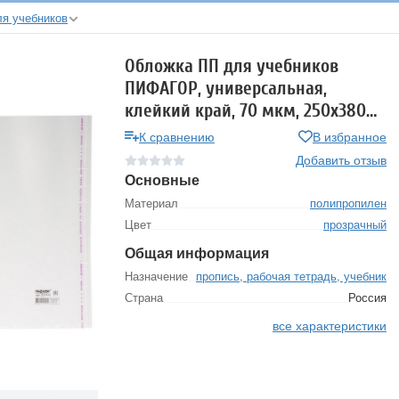
я учебников
Обложка ПП для учебников
ПИФАГОР, универсальная,
клейкий край, 70 мкм, 250х380
мм, 227414
К сравнению
В избранное
Добавить отзыв
Основные
Материал
полипропилен
Цвет
прозрачный
Общая информация
Назначение
пропись, рабочая тетрадь, учебник
Страна
Россия
все характеристики