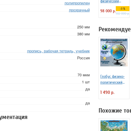
физический
полипропилен
напольный d=95
-3 %
прозрачный
98 000 р.
см на
102 000 р.
пластиковой
подставке
250 мм
Рекомендуе
380 мм
пропись, рабочая тетрадь, учебник
Россия
70 мкм
Глобус физико-
1 шт
политический
Д=32 см с
да
1 490 р.
подсветкой и
рельефом
да
Похожие то
кументация