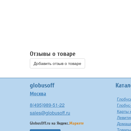
Отзывы о товаре
Добавить отзыв о товаре
globusoff
Катал
Москва
Глобус
8(495)989-51-22
Глобус
Карты 
sales@globusoff.ru
Левити
Домашн
GlobusOff.ru на
Яндекс.
Маркете
Товары