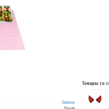
Товары со 
Пифагор
Россия