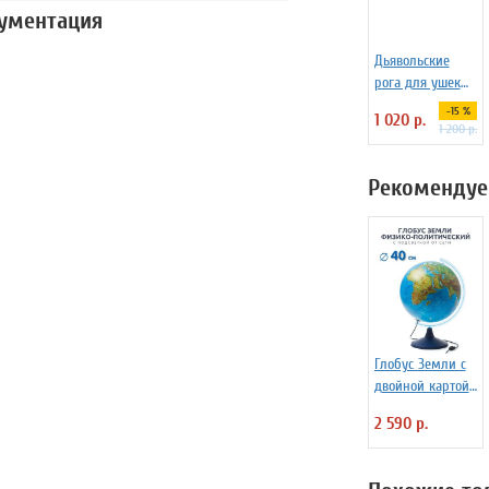
кументация
Дьявольские
рога для ушек
Necomimi
-15 %
1 020 р.
1 200 р.
Рекомендуе
Глобус Земли с
двойной картой
и подсветкой,
2 590 р.
d=40 см