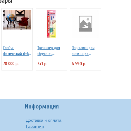
вары
Глобус
Тренажер для
Подставка для
физический d=64
обучения
левитации
см на напольной
правильной
"летающая
78 000 р.
371 р.
6 590 р.
деревянной
технике письма
тарелка"
подставке
Уник-Ум "Ручка-
LevitronOff с
Самоучка" для
подсветкой
правшей
Информация
Доставка и оплата
Гарантии