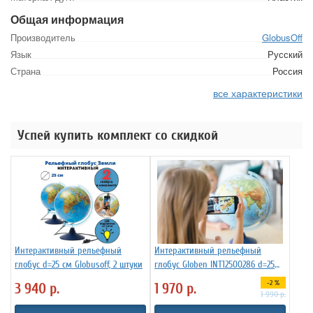
Общая информация
Производитель
GlobusOff
Язык
Русский
Страна
Россия
все характеристики
Успей купить комплект со скидкой
Интерактивный рельефный
Интерактивный рельефный
глобус d=25 см Globusoff, 2 штуки
глобус Globen INT12500286 d=25
см
-2 %
3 940
р.
1 970
р.
1 990
р.