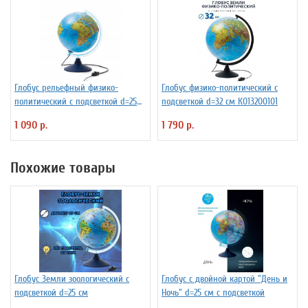
Глобус рельефный физико-
Глобус физико-политический с
политический с подсветкой d=25
подсветкой d=32 см К013200101
см
1 090 р.
1 790 р.
Похожие товары
Глобус Земли зоологический с
Глобус с двойной картой "День и
подсветкой d=25 см
Ночь" d=25 см с подсветкой