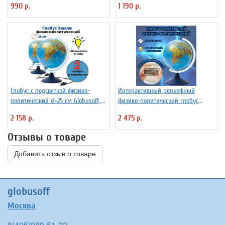
990 р.
1 190 р.
Глобус с подсветкой физико-
Интерактивный рельефный
политический d=25 см Globusoff, 2
физико-политический глобус
штуки
Globen INT12500287 d=25 см
2 158 р.
2 475 р.
Отзывы о товаре
Добавить отзыв о товаре
globusoff
Москва
8(495)989-51-22