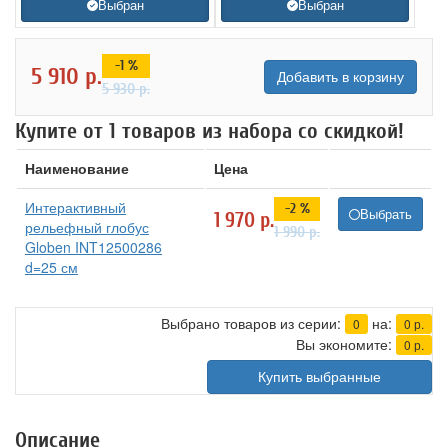
Выбран
Выбран
-1 %
5 910
р.
Добавить в корзину
5 930
р.
Купите от 1 товаров из набора со скидкой!
Наименование
Цена
Интерактивный
-2 %
Выбрать
1 970
р.
рельефный глобус
1 990
р.
Globen INT12500286
d=25 см
Выбрано товаров из серии:
на:
0
0
р.
Вы экономите:
0
р.
Купить выбранные
Описание