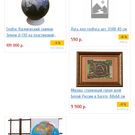
Глобус Космический снимок
Дуга для глобуса арт. 0348 40 см
Земли d=130 на пластиковой
-15 %
590 р.
подставке
700 р.
-5 %
109 000 р.
115 000 р.
Москва, столичный город всей
Белой Руссии в багете, 84х64 см
-17 %
9 900 р.
12 000 р.