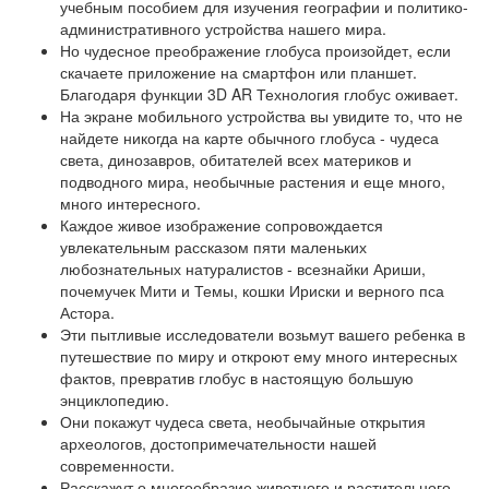
учебным пособием для изучения географии и политико-
административного устройства нашего мира.
Но чудесное преображение глобуса произойдет, если
скачаете приложение на смартфон или планшет.
Благодаря функции 3D AR Технология глобус оживает.
На экране мобильного устройства вы увидите то, что не
найдете никогда на карте обычного глобуса - чудеса
света, динозавров, обитателей всех материков и
подводного мира, необычные растения и еще много,
много интересного.
Каждое живое изображение сопровождается
увлекательным рассказом пяти маленьких
любознательных натуралистов - всезнайки Ариши,
почемучек Мити и Темы, кошки Ириски и верного пса
Астора.
Эти пытливые исследователи возьмут вашего ребенка в
путешествие по миру и откроют ему много интересных
фактов, превратив глобус в настоящую большую
энциклопедию.
Они покажут чудеса света, необычайные открытия
археологов, достопримечательности нашей
современности.
Расскажут о многообразие животного и растительного