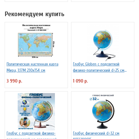
Рекомендуем купить
Политическая настенная карта
Глобус Globen с подсветкой
Мира, 1:17М 230х154 см
физико-политический d=25 см
Ке012500191
3 990 р.
1 090 р.
Глобус с подсветкой физико-
Глобус физический d=32 см