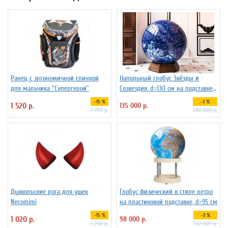
Ранец с эргономичной спинкой
Напольный глобус Звёзды и
для мальчика "Супергерой"
Созвездия, d=130 см на подставке
из бука
-15 %
-3 %
1 520 р.
135 000 р.
1 790 р.
140 000 р.
Дьявольские рога для ушек
Глобус физический в стиле ретро
Necomimi
на пластиковой подставке, d=95 см
-15 %
-3 %
1 020 р.
98 000 р.
1 200 р.
102 000 р.