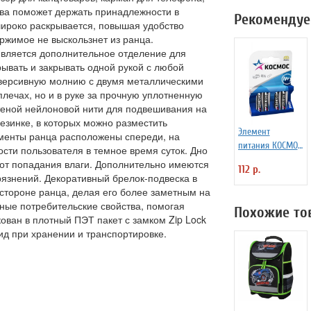
тва поможет держать принадлежности в
Рекомендуе
широко раскрывается, повышая удобство
ержимое не выскользнет из ранца.
вляется дополнительное отделение для
рывать и закрывать одной рукой с любой
еверсивную молнию с двумя металлическими
плечах, но и в руке за прочную уплотненную
етеной нейлоновой нити для подвешивания на
езинке, в которых можно разместить
Элемент
ементы ранца расположены спереди, на
питания КОСМОС
сти пользователя в темное время суток. Дно
LR6 (АА -
от попадания влаги. Дополнительно имеются
112 р.
пальчиковые, 4
рязнений. Декоративный брелок-подвеска в
шт.)
 стороне ранца, делая его более заметным на
ные потребительские свойства, помогая
Похожие то
ован в плотный ПЭТ пакет с замком Zip Lock
ид при хранении и транспортировке.