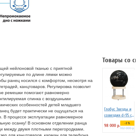
Товары со 
ющей нейлоновой тканью с приятной
Регулируемые по длине лямки можно
обы ранец носился с комфортом, несмотря на
тетрадей, канцтоваров. Регулировка позволит
ные ремешки помогают равномерно
вентилируемая спинка с воздушными
мических особенностей детей младшего
Глобус Звезды и
ранец будет практически не ощущаться на
созвездия d=95 см
е. В процессе эксплуатации равномерное
на пластиковой
льную осанку! В основном отделении ранца
-3 %
98 000 р.
подставке Зодиак
ади между двумя плотными перегородками.
102 000 р.
плюс, арт. 227732
зер для канцтоваров, карман для телефона,