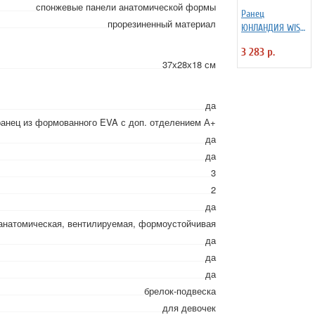
спонжевые панели анатомической формы
Ранец
прорезиненный материал
ЮНЛАНДИЯ WISE,
1 отделение, 3
3 283 р.
кармана,
37х28х18 см
устойчивое дно,
"Crusher",
37x29х15 см,
да
271399
ранец из формованного EVA с доп. отделением А+
да
да
3
2
да
анатомическая, вентилируемая, формоустойчивая
да
да
да
брелок-подвеска
для девочек