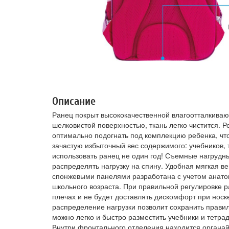
Описание
Ранец покрыт высококачественной влагоотталкива
шелковистой поверхностью, ткань легко чистится. 
оптимально подогнать под комплекцию ребенка, чт
зачастую избыточный вес содержимого: учебников, 
использовать ранец не один год! Съемные нагруд
распределять нагрузку на спину. Удобная мягкая 
спонжевыми панелями разработана с учетом анато
школьного возраста. При правильной регулировке 
плечах и не будет доставлять дискомфорт при носк
распределение нагрузки позволит сохранить прави
можно легко и быстро разместить учебники и тетр
Внутри фронтального отделения находится органай