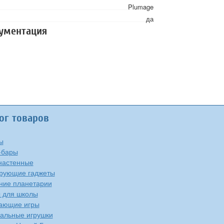
Plumage
да
кументация
ог товаров
ы
-бары
настенные
рующие гаджеты
ие планетарии
 для школы
ающие игры
альные игрушки