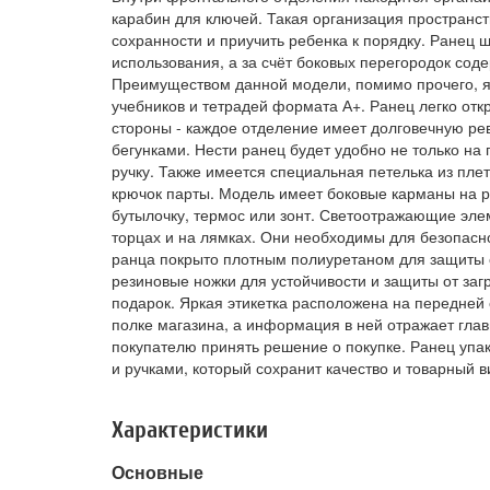
карабин для ключей. Такая организация пространс
сохранности и приучить ребенка к порядку. Ранец 
использования, а за счёт боковых перегородок сод
Преимуществом данной модели, помимо прочего, я
учебников и тетрадей формата А+. Ранец легко отк
стороны - каждое отделение имеет долговечную р
бегунками. Нести ранец будет удобно не только на 
ручку. Также имеется специальная петелька из пл
крючок парты. Модель имеет боковые карманы на р
бутылочку, термос или зонт. Светоотражающие эл
торцах и на лямках. Они необходимы для безопасно
ранца покрыто плотным полиуретаном для защиты 
резиновые ножки для устойчивости и защиты от заг
подарок. Яркая этикетка расположена на передней
полке магазина, а информация в ней отражает глав
покупателю принять решение о покупке. Ранец упак
и ручками, который сохранит качество и товарный в
Характеристики
Основные