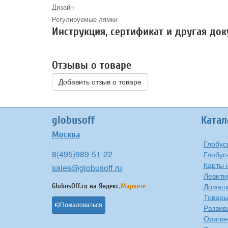
Дизайн
Регулируемые лямки
Инструкция, сертификат и другая до
Отзывы о товаре
Добавить отзыв о товаре
globusoff
Катал
Москва
Глобус
8(495)989-51-22
Глобус
Карты 
sales@globusoff.ru
Левити
Домашн
GlobusOff.ru на
Яндекс.
Маркете
Товары
Пожаловаться
Развив
Оригин