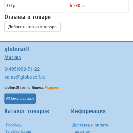
Уник-Ум "Ручка-Самоучка" для
подсветкой
371 р.
6 590 р.
правшей
Отзывы о товаре
Добавить отзыв о товаре
globusoff
Москва
8(495)989-51-22
sales@globusoff.ru
GlobusOff.ru на
Яндекс.
Маркете
Пожаловаться
Каталог товаров
Информация
Глобусы
Доставка и оплата
Глобус-бары
Гарантии