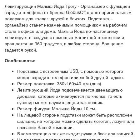
Левитирующий Малыш Йода Грогу - Органайзер с функцией
зарядки телефона от бренда GlobusOff станет оригинальным
подарком для коллег, друзей и близких. Подставка -
органайзер станет незаменимым помощником на рабочем
столе в офисе или дома. Малыш Йода по-настоящему
левитирует в воздухе с помощью магнитной технологии и
вращается на 360 градусов, в любую сторону. Вращение
задается рукой.
Особенности:
Подставка с встроенным USB, с помощью которого
можно зарядить телефон или любой другой гаджет.
Размер подставки: 380х160х40 мм (дшв).
Левитирующий Йода подсвечивается двенадцатью
диодами, которые активируются по кнопке, то есть
сувенир может служить еще и как ночник.
Размер фигурки Малыша Йоды 10 см.
На лицевой стороне подставки может быть расположен
шильдик, на котором можно сделать логотип, лозунг или
название Вашей компании.
В комплектацию так же входит ручка и блок для записей.
На подставке предусмотрены отверстия для