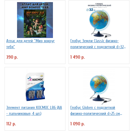
Атлас для детей "Мир вокруг
Глобус Земли Classic физико-
тебя"
политический с подсветкой d=32
см
390 р.
1 490 р.
Элемент питания КОСМОС LR6 (АА
Глобус Globen с подсветкой
- пальчиковые, 4 шт.)
физико-политический d=25 см
Ке012500191
112 р.
1 090 р.