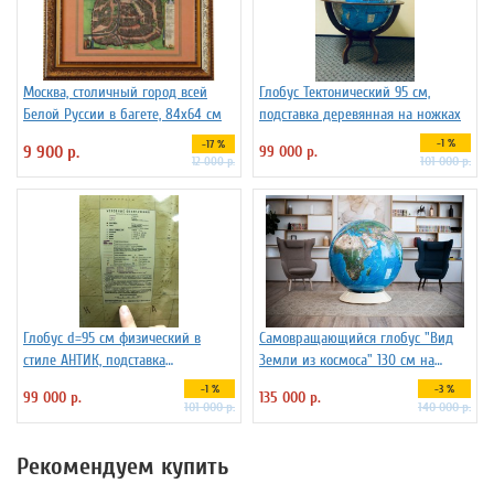
Москва, столичный город всей
Глобус Тектонический 95 см,
Белой Руссии в багете, 84х64 см
подставка деревянная на ножках
-1 %
-17 %
9 900 р.
99 000 р.
101 000 р.
12 000 р.
Глобус d=95 см физический в
Самовращающийся глобус "Вид
стиле АНТИК, подставка
Земли из космоса" 130 см на
деревянная на ножках
пластиковой подставке
-1 %
-3 %
99 000 р.
135 000 р.
101 000 р.
140 000 р.
Рекомендуем купить