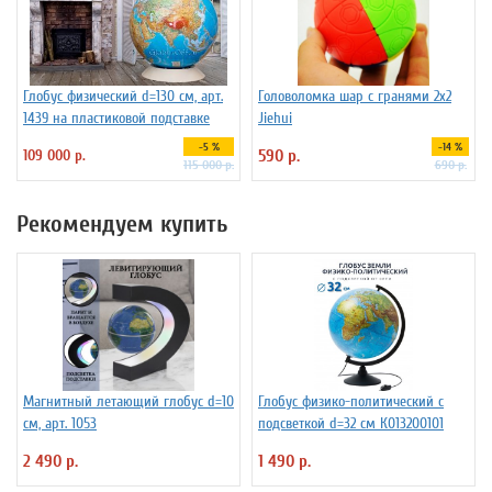
Глобус физический d=130 см, арт.
Головоломка шар с гранями 2х2
1439 на пластиковой подставке
Jiehui
-5 %
-14 %
109 000 р.
590 р.
115 000 р.
690 р.
Рекомендуем купить
Магнитный летающий глобус d=10
Глобус физико-политический с
см, арт. 1053
подсветкой d=32 см К013200101
2 490 р.
1 490 р.