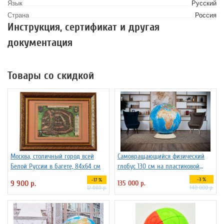
Язык
Русский
Страна
Россия
Инструкция, сертификат и другая
документация
Товары со скидкой
Москва, столичный город всей
Самовращающийся физический
Белой Руссии в багете, 84х64 см
глобус 130 см на пластиковой
подставке
-3 %
-17 %
9 900 р.
135 000 р.
140 000 р.
12 000 р.