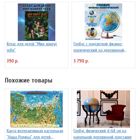
Атлас для детей "Мир вокруг
Глобус с подсветкой физико-
тебя"
политический на деревянной
подставке D=32 см
390 р.
3 790 р.
Похожие товары
Карта интерактивная настольная
Глобус физический d=64 см на
"Наша Родина" для детей,
напольной деревянной подставке