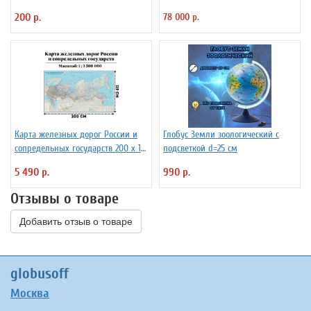
капсульная ламинация
200 р.
78 000 р.
Карта железных дорог России и
Глобус Земли зоологический с
сопредельных государств 200 х 119
подсветкой d=25 см
см GlobusOff
5 490 р.
990 р.
Отзывы о товаре
Добавить отзыв о товаре
globusoff
Москва