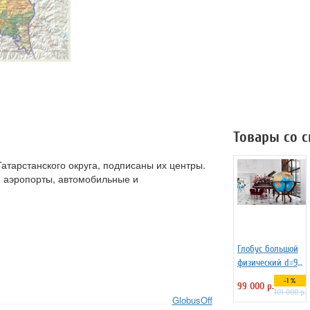
Товары со 
атарстанского округа, подписаны их центры.
и аэропорты, автомобильные и
Глобус большой
физический d=95
см, подставка
-1 %
99 000 р.
деревянная на
101 000 р.
GlobusOff
ножках