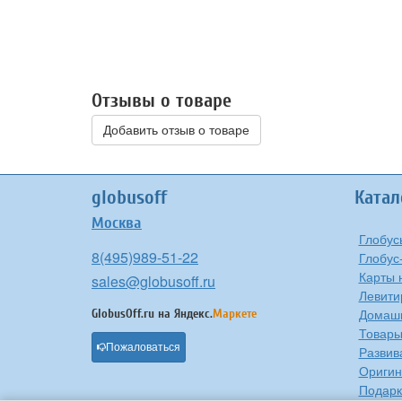
Отзывы о товаре
Добавить отзыв о товаре
globusoff
Катал
Москва
Глобус
8(495)989-51-22
Глобус
Карты 
sales@globusoff.ru
Левити
Домашн
GlobusOff.ru на
Яндекс.
Маркете
Товары
Пожаловаться
Развив
Оригин
Подарк