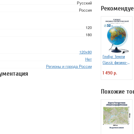
Русский
Рекомендуе
Россия
120
180
120х80
Глобус Земли
Нет
Classic физико-
Регионы и города России
политический с
кументация
1 490 р.
подсветкой d=32
см
Похожие то