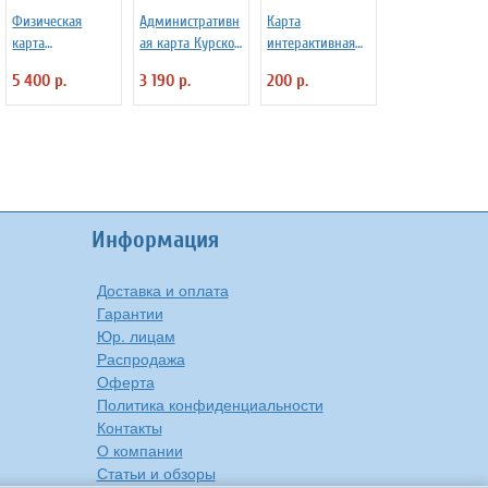
Физическая
Административн
Карта
карта
ая карта Курской
интерактивная
Краснодарского
области
настольная
5 400 р.
3 190 р.
200 р.
края, 150*150 см
GlobusOff, 120х75
"Наша Родина"
см
для детей,
капсульная
ламинация
Информация
Доставка и оплата
Гарантии
Юр. лицам
Распродажа
Оферта
Политика конфиденциальности
Контакты
О компании
Статьи и обзоры