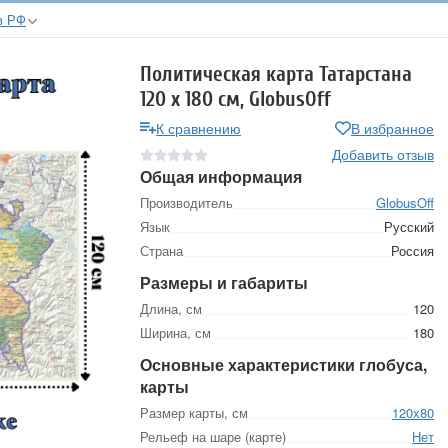
в РФ
Политическая карта Татарстана
120 х 180 см, GlobusOff
К сравнению
В избранное
Добавить отзыв
Общая информация
Производитель
GlobusOff
Язык
Русский
Страна
Россия
Размеры и габариты
Длина, см
120
Ширина, см
180
Основные характеристики глобуса,
карты
Размер карты, см
120х80
Рельеф на шаре (карте)
Нет