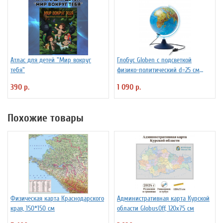
Атлас для детей "Мир вокруг
Глобус Globen с подсветкой
тебя"
физико-политический d=25 см
Ке012500191
390 р.
1 090 р.
Похожие товары
Физическая карта Краснодарского
Административная карта Курской
края, 150*150 см
области GlobusOff, 120х75 см