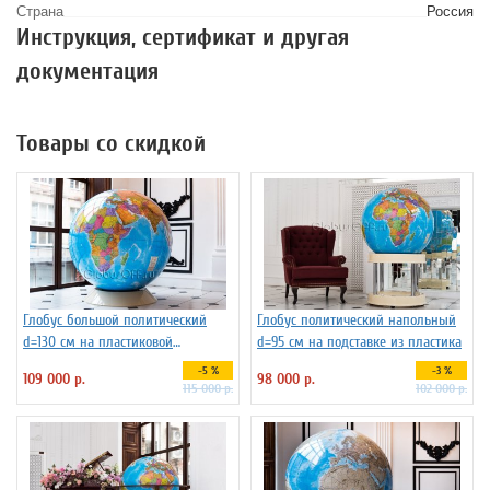
Страна
Россия
Инструкция, сертификат и другая
документация
Товары со скидкой
Глобус большой политический
Глобус политический напольный
d=130 см на пластиковой
d=95 см на подставке из пластика
подставке, арт.1149
-5 %
-3 %
109 000 р.
98 000 р.
115 000 р.
102 000 р.