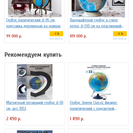
Глобус политический d=95 см,
Ландшафтный глобус в стиле
подставка деревянная на ножках
ретро, d=130 см на пластиковой
подставке
-1 %
-5 %
99 000 р.
109 000 р.
101 000 р.
115 000 р.
Рекомендуем купить
Магнитный летающий глобус d=10
Глобус Земли Classic физико-
см, арт. 1053
политический с подсветкой
рельефный, d=32 см Ке013200233
2 490 р.
1 490 р.