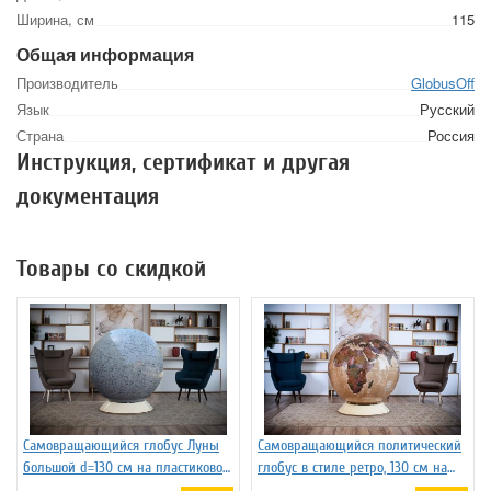
Ширина, см
115
Общая информация
Производитель
GlobusOff
Язык
Русский
Страна
Россия
Инструкция, сертификат и другая
документация
Товары со скидкой
Самовращающийся глобус Луны
Самовращающийся политический
большой d=130 см на пластиковой
глобус в стиле ретро, 130 см на
подставке
пластиковой подставке