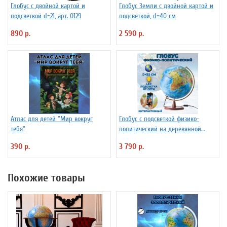
Глобус с двойной картой и
Глобус Земли с двойной картой и
подсветкой d=21, арт. 0129
подсветкой, d=40 см
890 р.
2 590 р.
Атлас для детей "Мир вокруг
Глобус с подсветкой физико-
тебя"
политический на деревянной
подставке D=32 см
390 р.
3 790 р.
Похожие товары