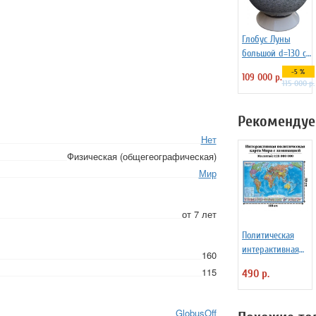
Глобус Луны
большой d=130 см
на пластиковой
-5 %
109 000 р.
подставке
115 000 р.
Рекомендуе
Нет
Физическая (общегеографическая)
Мир
от 7 лет
Политическая
интерактивная
160
карта мира с
115
490 р.
ламинацией в
тубусе, 110 х 80
см, 1:28М
GlobusOff