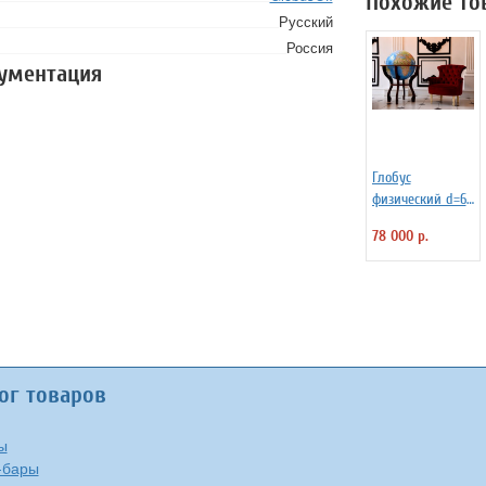
Похожие то
Русский
Россия
кументация
Глобус
физический d=64
см на напольной
78 000 р.
деревянной
подставке
ог товаров
ы
-бары