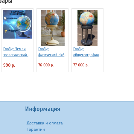
вары
Глобус Земли
Глобус
Глобус
зоологический с
физический d=64
общегеографиче
подсветкой d=25
см, на подставке
ский d=64 см с
990 р.
76 000 р.
77 000 р.
см
из пластика
подставкой на
колесиках
Информация
Доставка и оплата
Гарантии