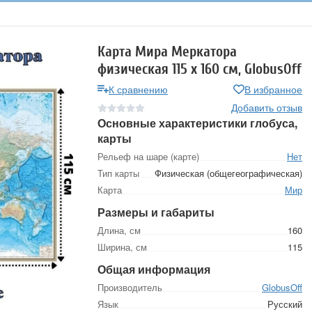
Карта Мира Меркатора
физическая 115 х 160 см, GlobusOff
К сравнению
В избранное
Добавить отзыв
Основные характеристики глобуса,
карты
Рельеф на шаре (карте)
Нет
Тип карты
Физическая (общегеографическая)
Карта
Мир
Размеры и габариты
Длина, см
160
Ширина, см
115
Общая информация
Производитель
GlobusOff
Язык
Русский