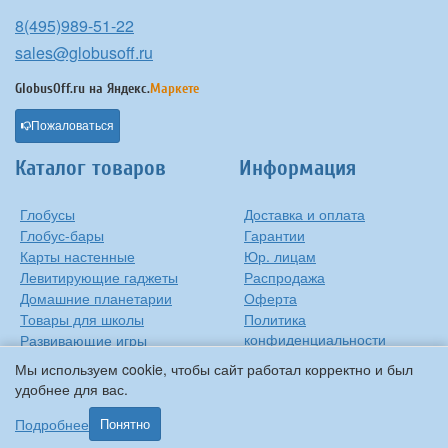
8(495)989-51-22
sales@globusoff.ru
GlobusOff.ru на
Яндекс.
Маркете
Пожаловаться
Каталог товаров
Информация
Глобусы
Доставка и оплата
Глобус-бары
Гарантии
Карты настенные
Юр. лицам
Левитирующие гаджеты
Распродажа
Домашние планетарии
Оферта
Товары для школы
Политика
конфиденциальности
Развивающие игры
Контакты
Оригинальные игрушки
Мы используем cookie, чтобы сайт работал корректно и был
О компании
Подарки на Новый Год
удобнее для вас.
Статьи и обзоры
Прочее
Подробнее
Понятно