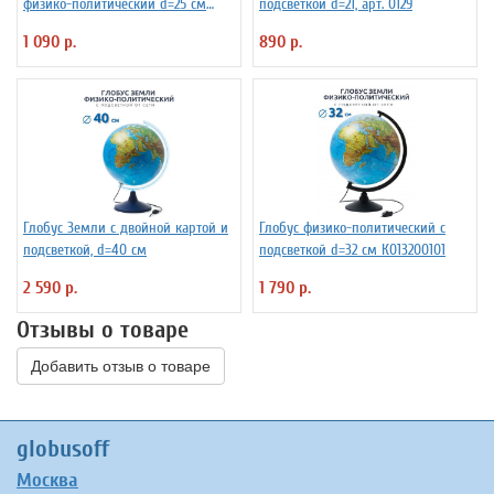
физико-политический d=25 см
подсветкой d=21, арт. 0129
Ке012500191
1 090 р.
890 р.
Глобус Земли с двойной картой и
Глобус физико-политический с
подсветкой, d=40 см
подсветкой d=32 см К013200101
2 590 р.
1 790 р.
Отзывы о товаре
Добавить отзыв о товаре
globusoff
Москва