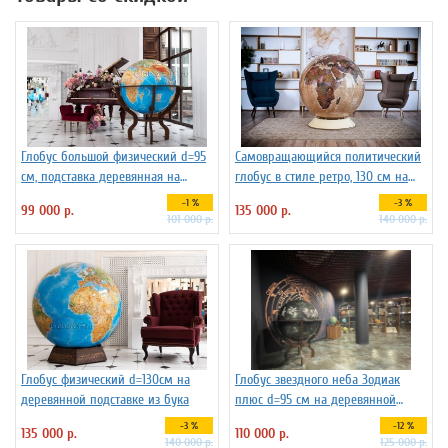
Глобус большой физический d=95
Самовращающийся политический
см, подставка деревянная на
глобус в стиле ретро, 130 см на
ножках
пластиковой подставке
-1 %
-3 %
99 000 р.
135 000 р.
101 000 р.
140 000 р.
Глобус физический d=130см на
Глобус звездного неба Зодиак
деревянной подставке из бука
плюс d=95 см на деревянной
подставка на ножках , арт. 227733
-3 %
-12 %
135 000 р.
110 000 р.
140 000 р.
125 000 р.