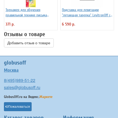
Тренажер для обучения
Подставка для левитации
правильной технике письма
"летающая тарелка" LevitronOff с
Уник-Ум "Ручка-Самоучка" для
подсветкой
371 р.
6 590 р.
правшей
Отзывы о товаре
Добавить отзыв о товаре
globusoff
Москва
8(495)989-51-22
sales@globusoff.ru
GlobusOff.ru на
Яндекс.
Маркете
Пожаловаться
Каталог товаров
Информация