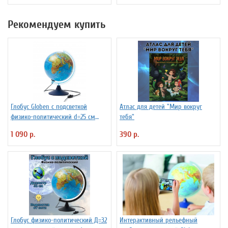
Рекомендуем купить
Глобус Globen с подсветкой
Атлас для детей "Мир вокруг
физико-политический d=25 см
тебя"
Ке012500191
1 090 р.
390 р.
Глобус физико-политический Д=32
Интерактивный рельефный