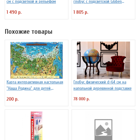
см с подсветкой и рельефом
глобус с подсветской Globen
INT13200291 d=32 см
1 490 р.
1 805 р.
Похожие товары
Карта интерактивная настольная
Глобус физический d=64 см на
"Наша Родина" для детей,
напольной деревянной подставке
капсульная ламинация
200 р.
78 000 р.