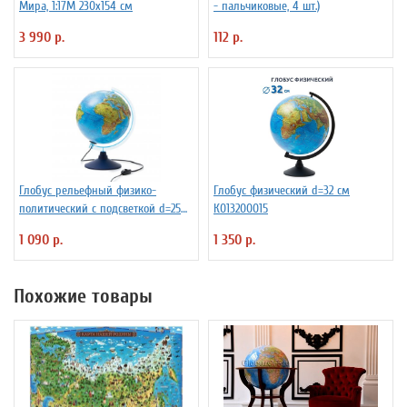
Мира, 1:17М 230х154 см
- пальчиковые, 4 шт.)
3 990 р.
112 р.
Глобус рельефный физико-
Глобус физический d=32 см
политический с подсветкой d=25
К013200015
см
1 090 р.
1 350 р.
Похожие товары