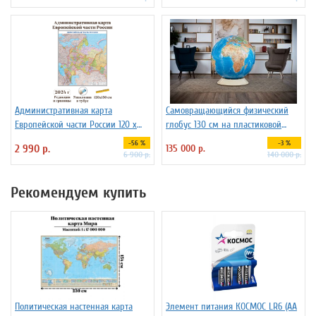
Административная карта
Самовращающийся физический
Европейской части России 120 х
глобус 130 см на пластиковой
150 см GlobusOff
подставке
-56 %
-3 %
2 990 р.
135 000 р.
6 900 р.
140 000 р.
Рекомендуем купить
Политическая настенная карта
Элемент питания КОСМОС LR6 (АА