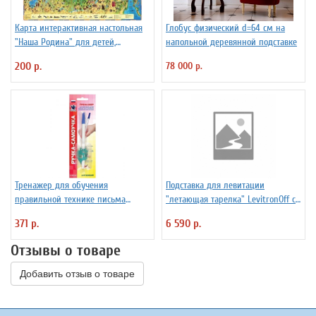
Карта интерактивная настольная
Глобус физический d=64 см на
"Наша Родина" для детей,
напольной деревянной подставке
капсульная ламинация
200 р.
78 000 р.
Тренажер для обучения
Подставка для левитации
правильной технике письма
"летающая тарелка" LevitronOff с
Уник-Ум "Ручка-Самоучка" для
подсветкой
371 р.
6 590 р.
правшей
Отзывы о товаре
Добавить отзыв о товаре