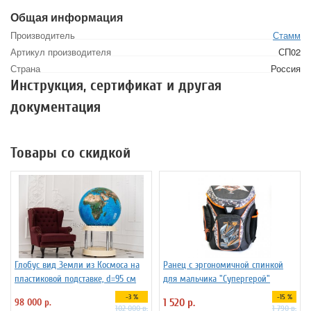
Общая информация
Производитель
Стамм
Артикул производителя
СП02
Страна
Россия
Инструкция, сертификат и другая
документация
Товары со скидкой
Глобус вид Земли из Космоса на
Ранец с эргономичной спинкой
пластиковой подставке, d=95 см
для мальчика "Супергерой"
-3 %
-15 %
98 000 р.
1 520 р.
102 000 р.
1 790 р.