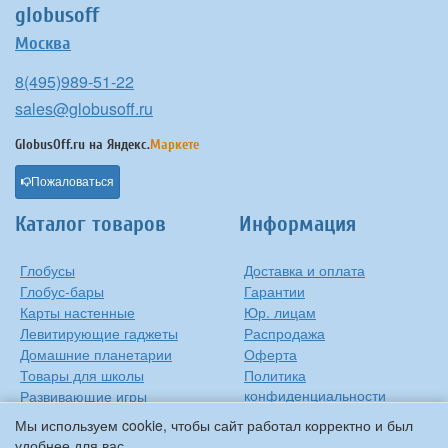
globusoff
Москва
8(495)989-51-22
sales@globusoff.ru
GlobusOff.ru на
Яндекс.
Маркете
Пожаловаться
Каталог товаров
Информация
Глобусы
Доставка и оплата
Глобус-бары
Гарантии
Карты настенные
Юр. лицам
Левитирующие гаджеты
Распродажа
Домашние планетарии
Оферта
Товары для школы
Политика
конфиденциальности
Развивающие игры
Контакты
Оригинальные игрушки
Мы используем cookie, чтобы сайт работал корректно и был
О компании
Подарки на Новый Год
удобнее для вас.