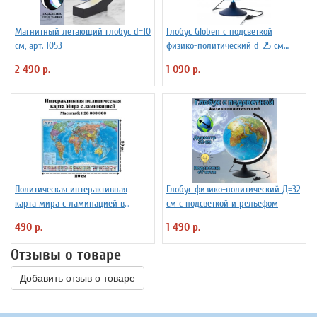
Магнитный летающий глобус d=10
Глобус Globen с подсветкой
см, арт. 1053
физико-политический d=25 см
Ке012500191
2 490 р.
1 090 р.
Политическая интерактивная
Глобус физико-политический Д=32
карта мира с ламинацией в
см с подсветкой и рельефом
тубусе, 110 х 80 см, 1:28М
490 р.
1 490 р.
Отзывы о товаре
Добавить отзыв о товаре