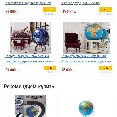
пластиковой подставке, d=95 см
в стиле ретро, d=130 см на
подставке из бука
-3 %
-3 %
98 000 р.
135 000 р.
102 000 р.
140 000 р.
Глобус Звездное небо d=95 см,
Глобус физический напольный
подставка деревянная на ножках
d=95 см на пластиковой подставке
-1 %
-3 %
99 000 р.
98 000 р.
101 000 р.
102 000 р.
Рекомендуем купить