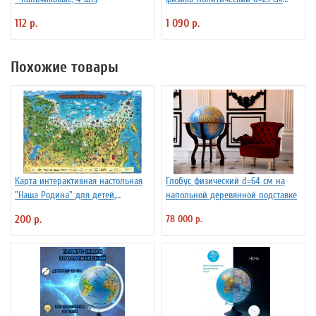
Ке012500191
112 р.
1 090 р.
Похожие товары
Карта интерактивная настольная
Глобус физический d=64 см на
"Наша Родина" для детей,
напольной деревянной подставке
капсульная ламинация
200 р.
78 000 р.