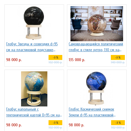
Глобус Звезды и созвездия d=95
Самовращающийся политический
см на пластиковой подставке
глобус в стиле ретро, 130 см на
Зодиак плюс, арт. 227732
пластиковой подставке
-3 %
-3 %
98 000 р.
135 000 р.
102 000 р.
140 000 р.
Глобус напольный с
Глобус Космический снимок
тектонической картой D=95 см на
Земли d=95 на пластиковой
пластиковой подставке
подставке
-3 %
-3 %
98 000 р.
98 000 р.
102 000 р.
102 000 р.