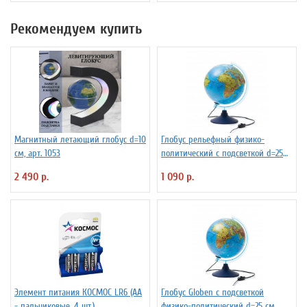
Рекомендуем купить
Магнитный летающий глобус d=10
Глобус рельефный физико-
см, арт. 1053
политический с подсветкой d=25
см
2 490 р.
1 090 р.
Элемент питания КОСМОС LR6 (АА
Глобус Globen с подсветкой
- пальчиковые, 4 шт.)
физико-политический d=25 см