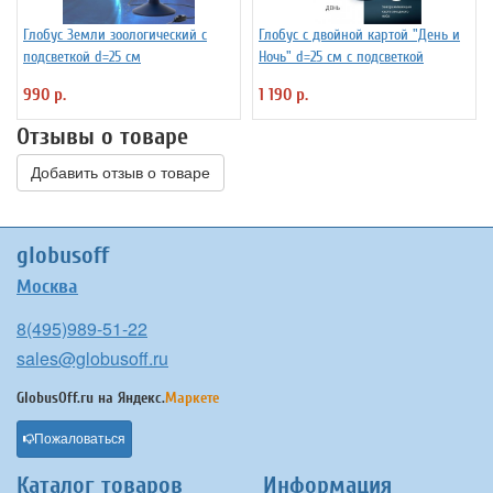
Глобус Земли зоологический с
Глобус с двойной картой "День и
подсветкой d=25 см
Ночь" d=25 см с подсветкой
990 р.
1 190 р.
Отзывы о товаре
Добавить отзыв о товаре
globusoff
Москва
8(495)989-51-22
sales@globusoff.ru
GlobusOff.ru на
Яндекс.
Маркете
Пожаловаться
Каталог товаров
Информация