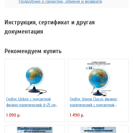
Подробнее о гарантии, обмене и возврате
Инструкция, сертификат и другая
документация
Рекомендуем купить
Глобус Globen с подсветкой
Глобус Земли Classic физико-
физико-политический d=25 см
политический с подсветкой
Ке012500191
рельефный, d=32 см Ке013200233
1 090 р.
1 490 р.