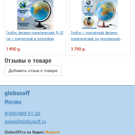
Глобус физико-политический Д=32
Глобус с подсветкой физико-
см с подсветкой и рельефом
политический на деревянной
подставке D=32 см
1 490 р.
3 790 р.
Отзывы о товаре
Добавить отзыв о товаре
globusoff
Москва
8(495)989-51-22
sales@globusoff.ru
GlobusOff.ru на
Яндекс.
Маркете