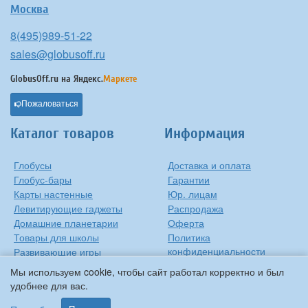
Москва
8(495)989-51-22
sales@globusoff.ru
GlobusOff.ru на
Яндекс.
Маркете
Пожаловаться
Каталог товаров
Информация
Глобусы
Доставка и оплата
Глобус-бары
Гарантии
Карты настенные
Юр. лицам
Левитирующие гаджеты
Распродажа
Домашние планетарии
Оферта
Товары для школы
Политика
конфиденциальности
Развивающие игры
Контакты
Оригинальные игрушки
Мы используем cookie, чтобы сайт работал корректно и был
О компании
Подарки на Новый Год
удобнее для вас.
Статьи и обзоры
Прочее