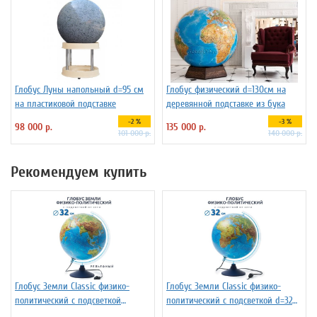
Глобус Луны напольный d=95 см
Глобус физический d=130см на
на пластиковой подставке
деревянной подставке из бука
-2 %
-3 %
98 000 р.
135 000 р.
101 000 р.
140 000 р.
Рекомендуем купить
Глобус Земли Classic физико-
Глобус Земли Classic физико-
политический с подсветкой
политический с подсветкой d=32
рельефный, d=32 см Ке013200233
см