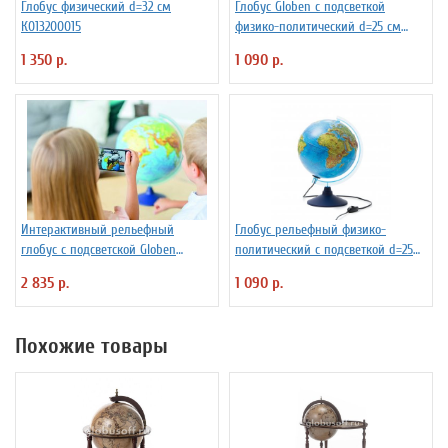
Глобус физический d=32 см
Глобус Globen с подсветкой
К013200015
физико-политический d=25 см
Ке012500191
1 350 р.
1 090 р.
Интерактивный рельефный
Глобус рельефный физико-
глобус с подсветской Globen
политический с подсветкой d=25
INT13200291 d=32 см
см
2 835 р.
1 090 р.
Похожие товары