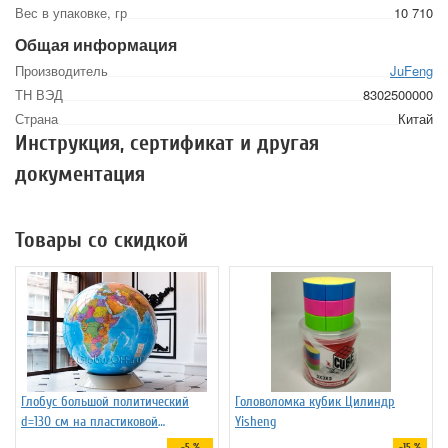
Вес в упаковке, гр
10 710
Общая информация
Производитель
JuFeng
ТН ВЭД
8302500000
Страна
Китай
Инструкция, сертификат и другая
документация
Товары со скидкой
Глобус большой политический
Головоломка кубик Цилиндр
d=130 см на пластиковой
Yisheng
подставке, арт.1149
-5 %
-15 %