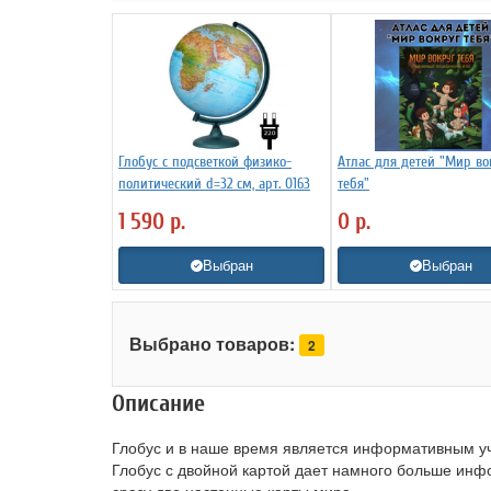
Глобус с подсветкой физико-
Атлас для детей "Мир во
политический d=32 см, арт. 0163
тебя"
1 590
р.
0
р.
Выбран
Выбран
Выбрано товаров:
2
Описание
Глобус и в наше время является информативным у
Глобус с двойной картой дает намного больше инф