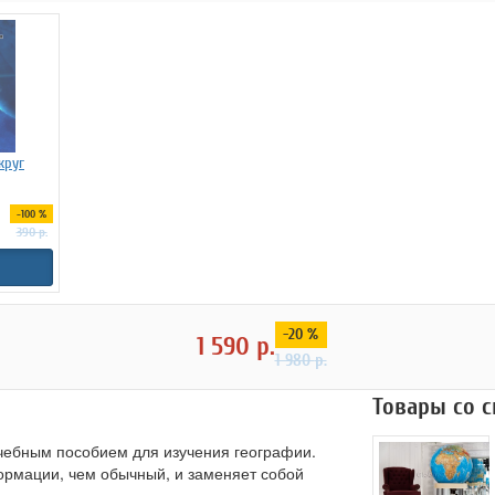
круг
-100 %
390
р.
-20 %
1 590
р.
1 980
р.
Товары со 
чебным пособием для изучения географии.
ормации, чем обычный, и заменяет собой