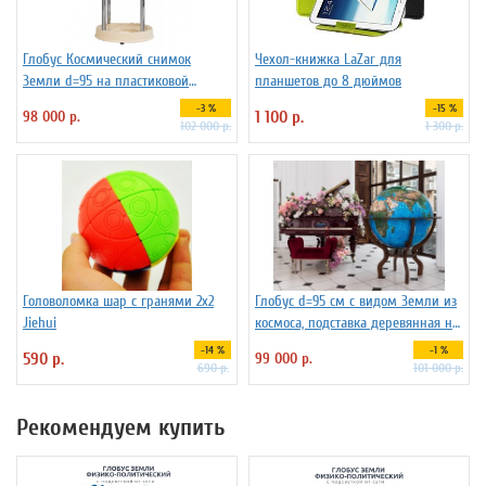
Глобус Космический снимок
Чехол-книжка LaZar для
Земли d=95 на пластиковой
планшетов до 8 дюймов
подставке
-3 %
-15 %
98 000 р.
1 100 р.
102 000 р.
1 300 р.
Головоломка шар с гранями 2х2
Глобус d=95 см c видом Земли из
Jiehui
космоса, подставка деревянная на
ножках
-14 %
-1 %
590 р.
99 000 р.
690 р.
101 000 р.
Рекомендуем купить