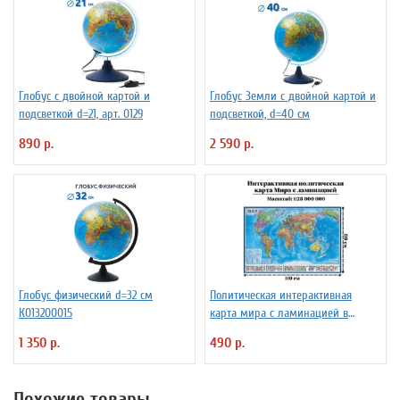
Глобус с двойной картой и
Глобус Земли с двойной картой и
подсветкой d=21, арт. 0129
подсветкой, d=40 см
890 р.
2 590 р.
Глобус физический d=32 см
Политическая интерактивная
К013200015
карта мира с ламинацией в
тубусе, 110 х 80 см, 1:28М
1 350 р.
490 р.
Похожие товары