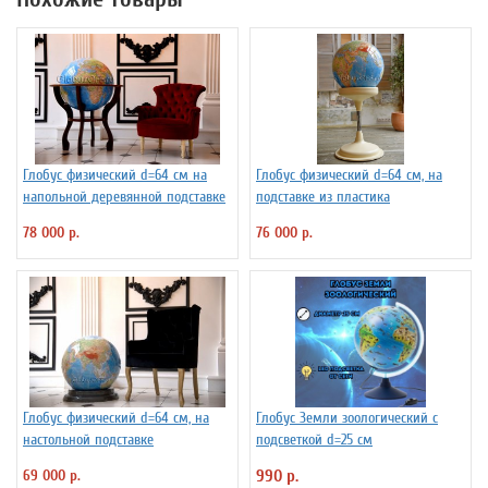
Глобус физический d=64 см на
Глобус физический d=64 см, на
напольной деревянной подставке
подставке из пластика
78 000 р.
76 000 р.
Глобус физический d=64 см, на
Глобус Земли зоологический с
настольной подставке
подсветкой d=25 см
69 000 р.
990 р.