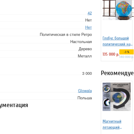
42
Нет
Нет
Политическая в стиле Ретро
Глобус большой
Настольная
политический на
Дерево
деревянной
-3 %
135 000 р.
Металл
подставке d=130
140 000 р.
см
Рекомендуе
3 000
Glowala
Польша
кументация
Магнитный
летающий
глобус d=10 см,