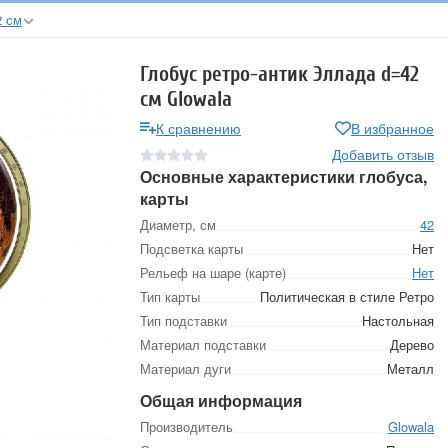
2 см
Глобус ретро-антик Эллада d=42
см Glowala
К сравнению
В избранное
Добавить отзыв
Основные характеристики глобуса,
карты
Диаметр, см
42
Подсветка карты
Нет
Рельеф на шаре (карте)
Нет
Тип карты
Политическая в стиле Ретро
Тип подставки
Настольная
Материал подставки
Дерево
Материал дуги
Металл
Общая информация
Производитель
Glowala