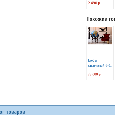
2 490 р.
арт. 1053
Похожие то
Глобус
физический d=64
см на напольной
78 000 р.
деревянной
подставке
ог товаров