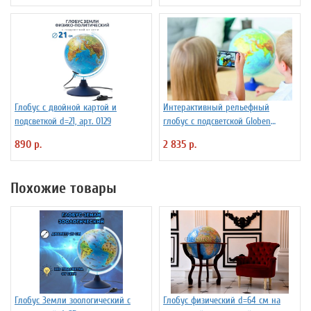
Глобус с двойной картой и
Интерактивный рельефный
подсветкой d=21, арт. 0129
глобус с подсветской Globen
INT13200291 d=32 см
890 р.
2 835 р.
Похожие товары
Глобус Земли зоологический с
Глобус физический d=64 см на