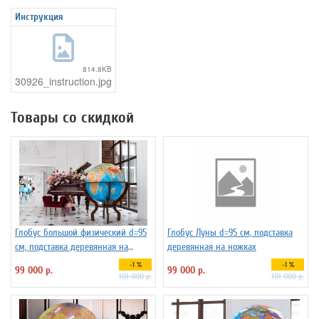
Инструкция
814.8KB
30926_instruction.jpg
Товары со скидкой
Глобус большой физический d=95
Глобус Луны d=95 см, подставка
см, подставка деревянная на
деревянная на ножках
ножках
-1 %
-1 %
99 000 р.
99 000 р.
101 000 р.
101 000 р.