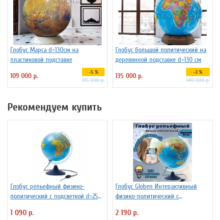
Глобус Марса d=130см на
Глобус большой политический на
пластиковой подставке
деревянной подставке d=130 см
-5 %
-3 %
109 000 р.
135 000 р.
115 000 р.
140 000 р.
Рекомендуем купить
Глобус рельефный физико-
Глобус Globen Интерактивный
политический с подсветкой d=25
физико-политический с
см
подсветкой рельефный
1 090 р.
2 190 р.
INT13200290 d=32 см