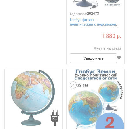
202473
Код товара:
Глобус физико -
политический с подсветкой
рельефный GlobusOff, d=32
см+ Атлас "Мир вокруг тебя"
1 880 р.
нет в наличии
Уведомить