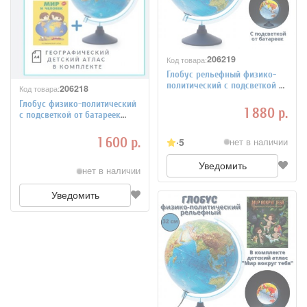
206219
Код товара:
Глобус рельефный физико-
политический с подсветкой от
206218
Код товара:
батареек GlobusOff, d=32 см +
Глобус физико-политический
Атлас "Мир вокруг тебя"
1 880 р.
с подсветкой от батареек
GlobusOff, d=32 см + Атлас
"Мир и человек"
1 600 р.
5
нет в наличии
Уведомить
нет в наличии
Уведомить