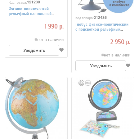
121230
Код товара:
Физико-политический
рельефный настольный
212486
Код товара:
глобус d=32 см
Глобус физико-политический
1 990 р.
с подсветкой рельефный
Globusoff d=32 см, 2 штуки
нет в наличии
2 950 р.
Уведомить
нет в наличии
Уведомить