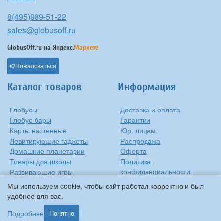
8(495)989-51-22
sales@globusoff.ru
GlobusOff.ru на
Яндекс.
Маркете
Пожаловаться
Каталог товаров
Информация
Глобусы
Доставка и оплата
Глобус-бары
Гарантии
Карты настенные
Юр. лицам
Левитирующие гаджеты
Распродажа
Домашние планетарии
Оферта
Товары для школы
Политика
конфиденциальности
Развивающие игры
Контакты
Оригинальные игрушки
Мы используем cookie, чтобы сайт работал корректно и был
О компании
Подарки на Новый Год
удобнее для вас.
Статьи и обзоры
Прочее
Подробнее
Понятно