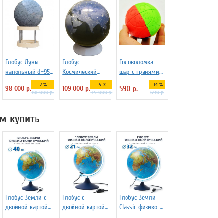
Глобус Луны
Глобус
Головоломка
напольный d=95
Космический
шар с гранями
см на
снимок Земли
2х2 Jiehui
-2 %
-5 %
-14 %
98 000 р.
109 000 р.
590 р.
пластиковой
d=130 на
101 000 р.
115 000 р.
690 р.
подставке
пластиковой
подставке
м купить
Глобус Земли с
Глобус с
Глобус Земли
двойной картой
двойной картой
Classic физико-
и подсветкой,
и подсветкой
политический с