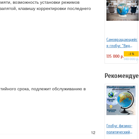
мяти, возможность установки режимов
 запятой, клавишу корректировки последнего
Самовращающийс
я глобус "Вид
Земли из космоса"
-3 %
135 000 р.
130 см на
140 000 р.
пластиковой
подставке
Рекомендуе
тийного срока, подлежит обслуживанию в
Глобус физико-
12
политический
Д=32 см с