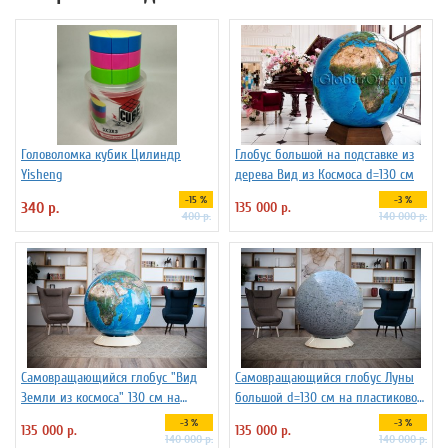
Головоломка кубик Цилиндр
Глобус большой на подставке из
Yisheng
дерева Вид из Космоса d=130 см
-15 %
-3 %
340 р.
135 000 р.
400 р.
140 000 р.
Самовращающийся глобус "Вид
Самовращающийся глобус Луны
Земли из космоса" 130 см на
большой d=130 см на пластиковой
пластиковой подставке
подставке
-3 %
-3 %
135 000 р.
135 000 р.
140 000 р.
140 000 р.