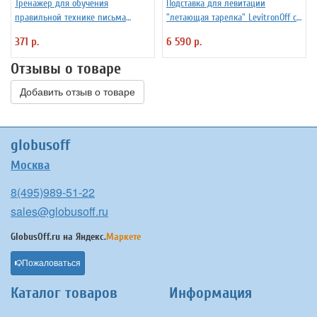
Тренажер для обучения
Подставка для левитации
правильной технике письма
"летающая тарелка" LevitronOff с
Уник-Ум "Ручка-Самоучка" для
подсветкой
371 р.
6 590 р.
правшей
Отзывы о товаре
Добавить отзыв о товаре
globusoff
Москва
8(495)989-51-22
sales@globusoff.ru
GlobusOff.ru на
Яндекс.
Маркете
Пожаловаться
Каталог товаров
Информация