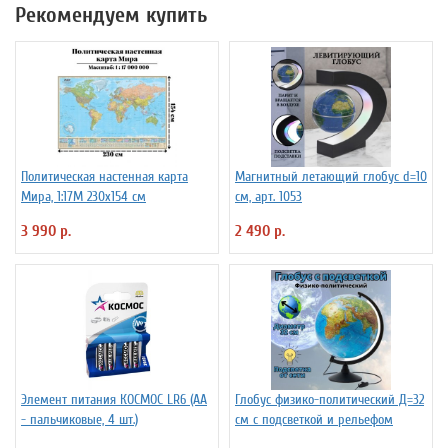
Рекомендуем купить
Политическая настенная карта
Магнитный летающий глобус d=10
Мира, 1:17М 230х154 см
см, арт. 1053
3 990 р.
2 490 р.
Элемент питания КОСМОС LR6 (АА
Глобус физико-политический Д=32
- пальчиковые, 4 шт.)
см с подсветкой и рельефом