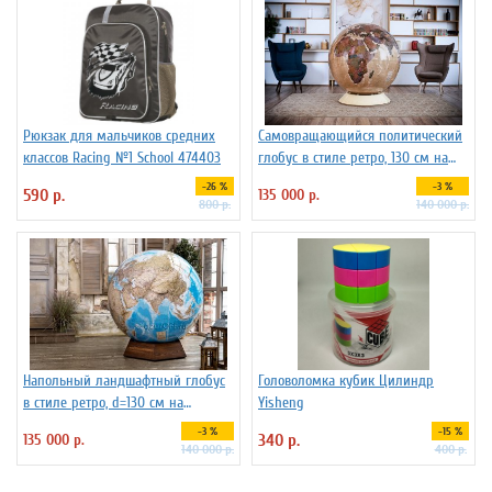
Рюкзак для мальчиков средних
Самовращающийся политический
классов Racing №1 School 474403
глобус в стиле ретро, 130 см на
пластиковой подставке
-26 %
-3 %
590 р.
135 000 р.
800 р.
140 000 р.
Напольный ландшафтный глобус
Головоломка кубик Цилиндр
в стиле ретро, d=130 см на
Yisheng
подставке из бука
-3 %
-15 %
135 000 р.
340 р.
140 000 р.
400 р.