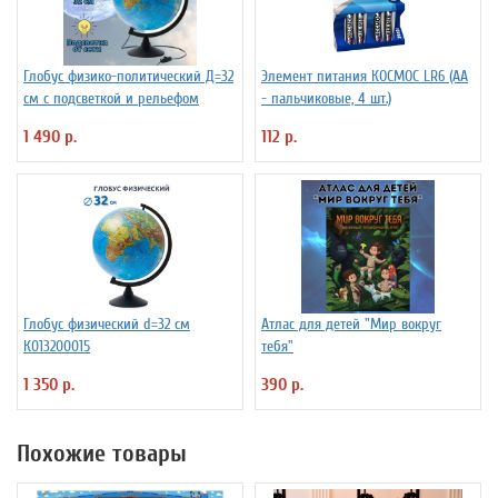
Глобус физико-политический Д=32
Элемент питания КОСМОС LR6 (АА
см с подсветкой и рельефом
- пальчиковые, 4 шт.)
1 490 р.
112 р.
Глобус физический d=32 см
Атлас для детей "Мир вокруг
К013200015
тебя"
1 350 р.
390 р.
Похожие товары