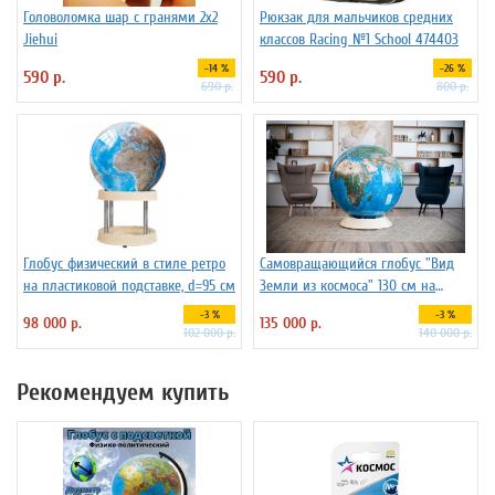
Головоломка шар с гранями 2х2
Рюкзак для мальчиков средних
Jiehui
классов Racing №1 School 474403
-14 %
-26 %
590 р.
590 р.
690 р.
800 р.
Глобус физический в стиле ретро
Самовращающийся глобус "Вид
на пластиковой подставке, d=95 см
Земли из космоса" 130 см на
пластиковой подставке
-3 %
-3 %
98 000 р.
135 000 р.
102 000 р.
140 000 р.
Рекомендуем купить