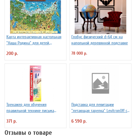
Карта интерактивная настольная
Глобус физический d=64 см на
"Наша Родина" для детей,
напольной деревянной подставке
капсульная ламинация
200 р.
78 000 р.
Тренажер для обучения
Подставка для левитации
правильной технике письма
"летающая тарелка" LevitronOff с
Уник-Ум "Ручка-Самоучка" для
подсветкой
371 р.
6 590 р.
правшей
Отзывы о товаре