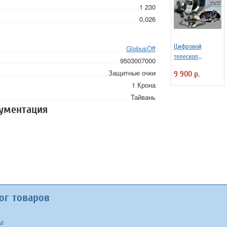
1 230
0,026
Цифровой
GlobusOff
телескоп
9503007000
Eastcolight
Защитные очки
9 900 р.
детский, с
1 Крона
камерой, 35Х
Тайвань
9920
кументация
ог товаров
ы