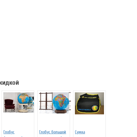
скидкой
Глобус
Глобус большой
Сумка