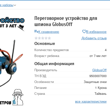
е наборы
Переговорное устройство для
шпиона GlobusOff
К сравнению
В избранное
Добавить отзыв
Основные
Количество предметов
4
Возраст ребенка
от 7-ми лет
Общая информация
Производитель
GlobusOff
ТН ВЭД
9503007000
Особенности
Защитные очки
Питание
1 Крона
Страна
Тайвань
все характеристики