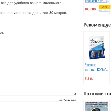
большой d=130 см
 все для удобства вашего маленького
на пластиковой
-5 %
109 000 р.
подставке
115 000 р.
орного устройства достигает 30 метров.
Рекомендуе
ет.
Элемент
питания КОСМОС
LR6 (АА -
112 р.
пальчиковые, 4
шт.)
Похожие то
4
от 7-ми лет