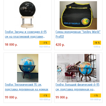
Глобус Звезды и созвездия d=95
Сумка молодежная "Smiley World"
см на пластиковой подставке
Proff21
Зодиак плюс, арт. 227732
-3 %
-16 %
98 000 р.
420 р.
102 000 р.
500 р.
Глобус Тектонический 95 см,
Глобус большой физический d=95
подставка деревянная на ножках
см, подставка деревянная на
ножках
-1 %
-1 %
99 000 р.
99 000 р.
101 000 р.
101 000 р.