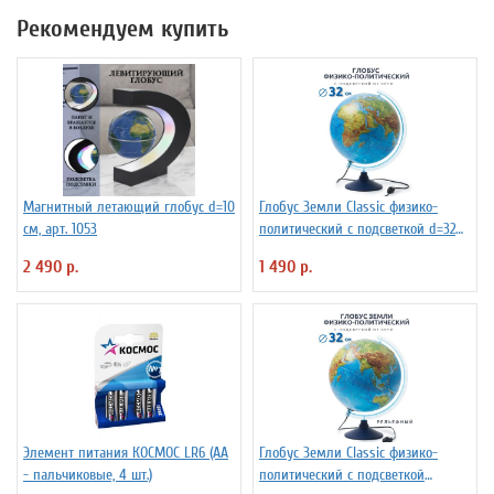
Рекомендуем купить
Магнитный летающий глобус d=10
Глобус Земли Classic физико-
см, арт. 1053
политический с подсветкой d=32
см
2 490 р.
1 490 р.
Элемент питания КОСМОС LR6 (АА
Глобус Земли Classic физико-
- пальчиковые, 4 шт.)
политический с подсветкой