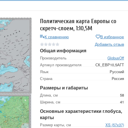
Политическая карта Европы со
скретч-слоем, 1:10,5М
К сравнению
В избранное
Добавить отзыв
Общая информация
Производитель
GlobusOff
Артикул производителя
СК_ЕВР10,5АГТ
Язык
Русский
Страна
Россия
Размеры и габариты
Длина, см
58
Ширина, см
41
Основные характеристики глобуса,
карты
Размер карты, см
XS (57х37)