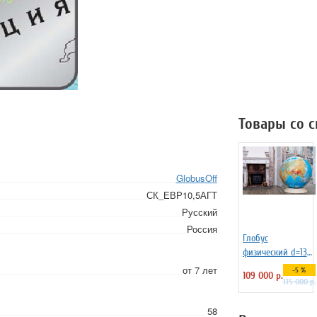
Товары со 
GlobusOff
СК_ЕВР10,5АГТ
Русский
Россия
Глобус
физический d=130
см, арт. 1439 на
от 7 лет
-5 %
109 000 р.
пластиковой
115 000 р.
подставке
58