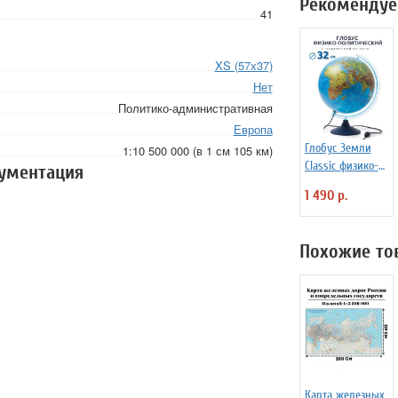
Рекомендуе
41
XS (57х37)
Нет
Политико-административная
Европа
Глобус Земли
1:10 500 000 (в 1 см 105 км)
Classic физико-
кументация
политический с
1 490 р.
подсветкой d=32
см
Похожие то
Карта железных