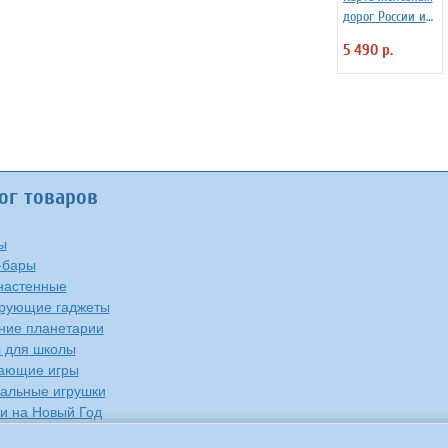
дорог России и
сопредельных
5 490 р.
государств 200 х
119 см GlobusOff
ог товаров
ы
-бары
настенные
рующие гаджеты
ие планетарии
 для школы
ающие игры
альные игрушки
и на Новый Год
е