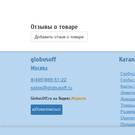
Отзывы о товаре
Добавить отзыв о товаре
globusoff
Катал
Москва
Глобус
8(495)989-51-22
Глобус
Карты 
sales@globusoff.ru
Левити
Домашн
GlobusOff.ru на
Яндекс.
Маркете
Товары
Пожаловаться
Развив
Оригин
Подарк
Проче