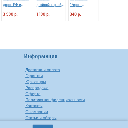
дорог РФ и
двойной картой
"Европа
сопредельных
"День и Ночь"
политическая"
3 990 р.
1 190 р.
340 р.
государств,
d=25 см с
масштаб 1:3 640
подсветкой
000, 234х156см
Информация
Доставка и оплата
Гарантии
Юр. лицам
Распродажа
Оферта
Политика конфиденциальности
Контакты
О компании
Статьи и обзоры