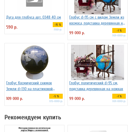
Дуга для глобуса арт. 0348 40 см
Глобус d=95 см c видом Земли из
космоса, подставка деревянная на
-15 %
590 р.
ножках
700 р.
-1 %
99 000 р.
101 000 р.
Глобус Космический снимок
Глобус политический d=95 см,
Земли d=130 на пластиковой
подставка деревянная на ножках
подставке
-5 %
-1 %
109 000 р.
99 000 р.
115 000 р.
101 000 р.
Рекомендуем купить