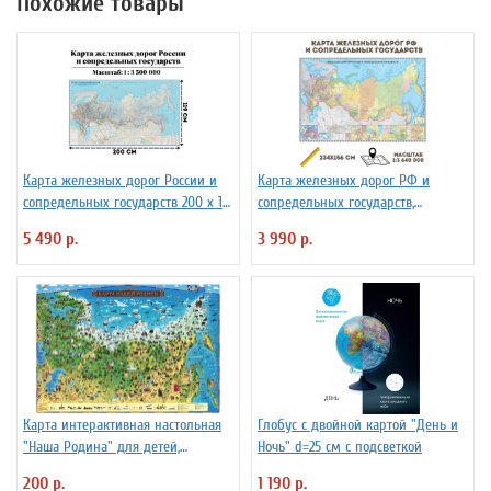
Похожие товары
Карта железных дорог России и
Карта железных дорог РФ и
сопредельных государств 200 х 119
сопредельных государств,
см GlobusOff
масштаб 1:3 640 000, 234х156см
5 490 р.
3 990 р.
Карта интерактивная настольная
Глобус с двойной картой "День и
"Наша Родина" для детей,
Ночь" d=25 см с подсветкой
капсульная ламинация
200 р.
1 190 р.