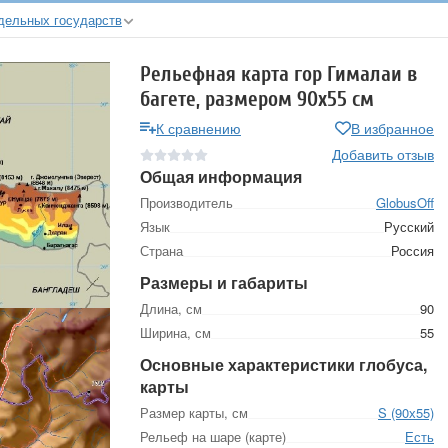
дельных государств
Рельефная карта гор Гималаи в
багете, размером 90х55 см
К сравнению
В избранное
Добавить отзыв
Общая информация
Производитель
GlobusOff
Язык
Русский
Страна
Россия
Размеры и габариты
Длина, см
90
Ширина, см
55
Основные характеристики глобуса,
карты
Размер карты, см
S (90х55)
Рельеф на шаре (карте)
Есть