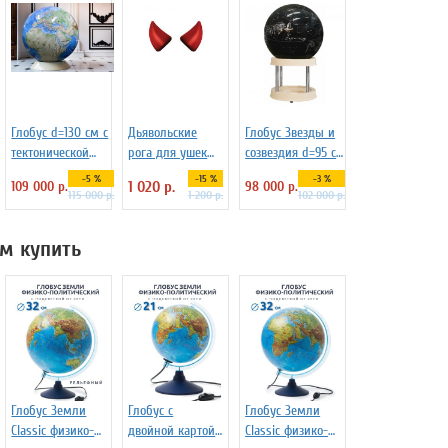
Глобус d=130 см с
Дьявольские
Глобус Звезды и
тектонической
рога для ушек
созвездия d=95 см
картой на
Necomimi
на пластиковой
-5 %
-15 %
-3 %
109 000 р.
1 020 р.
98 000 р.
пластиковой
подставке Зодиак
115 000 р.
1 200 р.
102 000 р.
подставке
плюс, арт. 227732
м купить
Глобус Земли
Глобус с
Глобус Земли
Classic физико-
двойной картой
Classic физико-