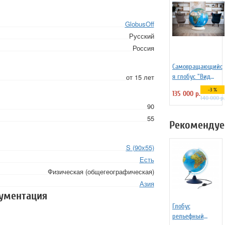
GlobusOff
Русский
Россия
Самовращающийс
от 15 лет
я глобус "Вид
Земли из космоса"
-3 %
135 000 р.
130 см на
140 000 р.
90
пластиковой
подставке
55
Рекомендуе
S (90х55)
Есть
Физическая (общегеографическая)
Азия
кументация
Глобус
рельефный