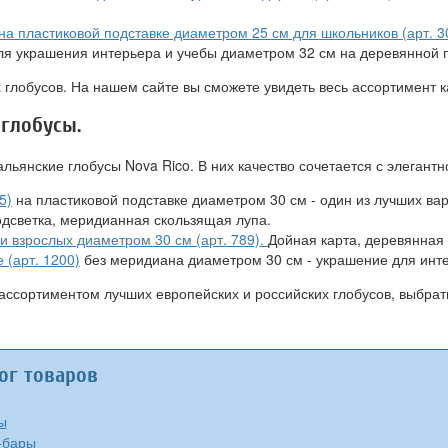
а пластиковой подставке диаметром 25 см для школьников (арт. 3
я украшения интерьера и учебы диаметром 32 см на деревянной п
глобусов. На нашем сайте вы сможете увидеть весь ассортимент к
глобусы.
ьянские глобусы Nova Rico. В них качество сочетается с элегантн
5)
на пластиковой подставке диаметром 30 см - один из лучших ва
одсветка, меридианная скользящая лупа.
 взрослых диаметром 30 см (арт. 789).
Дойная карта, деревянная
 (арт. 1200)
без меридиана диаметром 30 см - украшение для инте
ссортиментом лучших европейских и российских глобусов, выбрать
ог товаров
ы
-бары