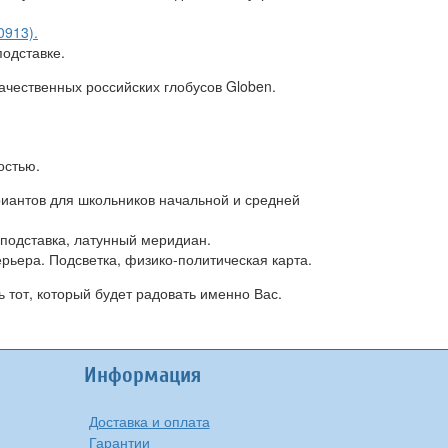
0913).
одставке.
ачественных российских глобусов Globen.
остью.
риантов для школьников начальной и средней
 подставка, латунный меридиан.
рьера. Подсветка, физико-политическая карта.
 тот, который будет радовать именно Вас.
Информация
Доставка и оплата
Гарантии