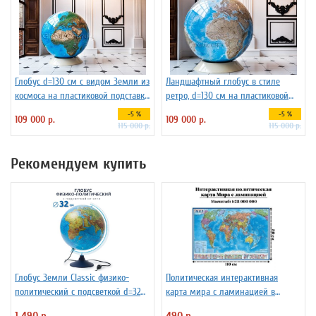
Глобус d=130 см c видом Земли из
Ландшафтный глобус в стиле
космоса на пластиковой подставке,
ретро, d=130 см на пластиковой
арт. 1148
подставке
-5 %
-5 %
109 000 р.
109 000 р.
115 000 р.
115 000 р.
Рекомендуем купить
Глобус Земли Classic физико-
Политическая интерактивная
политический с подсветкой d=32
карта мира с ламинацией в
см
тубусе, 110 х 80 см, 1:28М
1 490 р.
490 р.