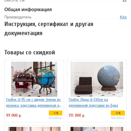
Общая информация
Производитель
Kite
Инструкция, сертификат и другая
документация
Товары со скидкой
Глобус d=95 см c видом Земли из
Глобус Луны d=130см на
космоса, подставка деревянная на
деревянной подставке из бука
ножках
-1 %
-3 %
99 000 р.
135 000 р.
101 000 р.
140 000 р.