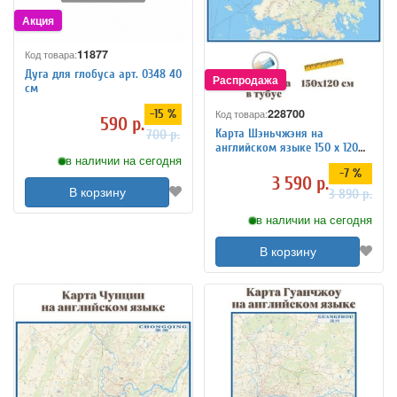
11877
Код товара:
Дуга для глобуса арт. 0348 40
см
228700
-15 %
Код товара:
590 р.
Карта Шэньчжэня на
700 р.
английском языке 150 х 120
в наличии на сегодня
см GlobusOff
-7 %
3 590 р.
В корзину
3 890 р.
в наличии на сегодня
В корзину