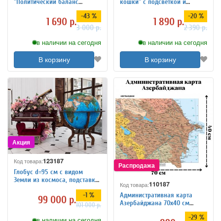
"Политический баланс
кошки" с подсветкой и
земного шара" 120 х 80 см
Bluetooth, желтые
-43 %
-20 %
GlobusOff
1 690 р.
1 890 р.
3 000 р.
2 390 р.
в наличии на сегодня
в наличии на сегодня
В корзину
В корзину
123187
Код товара:
Глобус d=95 см c видом
Земли из космоса, подставка
110187
Код товара:
деревянная на ножках
-1 %
Административная карта
99 000 р.
Азербайджана 70х40 см
101 000 р.
GlobusOff
-29 %
в наличии на сегодня