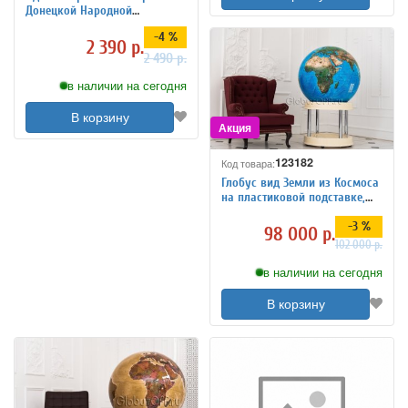
Донецкой Народной
Республики 120х72 см, 1:350
-4 %
000
2 390 р.
2 490 р.
в наличии на сегодня
В корзину
123182
Код товара:
Глобус вид Земли из Космоса
на пластиковой подставке,
d=95 см
-3 %
98 000 р.
102 000 р.
в наличии на сегодня
В корзину