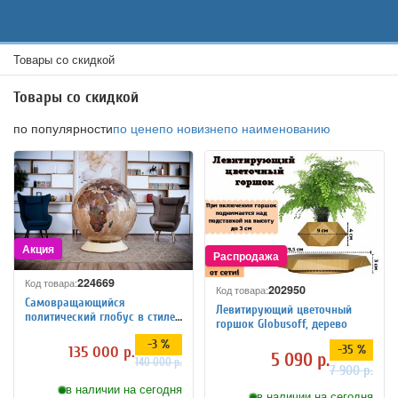
Товары со скидкой
Товары со скидкой
по популярности
по цене
по новизне
по наименованию
224669
Код товара:
202950
Код товара:
Самовращающийся
Левитирующий цветочный
политический глобус в стиле
горшок Globusoff, дерево
ретро, 130 см на пластиковой
-3 %
подставке
-35 %
135 000 р.
5 090 р.
140 000 р.
7 900 р.
в наличии на сегодня
в наличии на сегодня