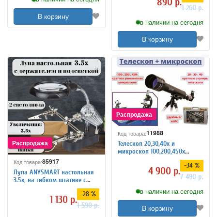
890 р.
1 260 р.
В корзину
в наличии на сегодня
В корзину
11988
Код товара:
Телескоп 20,30,40х и
микроскоп 100,200,450х
Eastcolight (в подарочном
85917
Код товара:
-34 %
кейсе) 2088
4 900 р.
Лупа ANYSMART настольная
7 490 р.
3.5x, на гибком штативе с
держателем и подсветкой (2
в наличии на сегодня
-28 %
LED)
1 130 р.
1 590 р.
В корзину