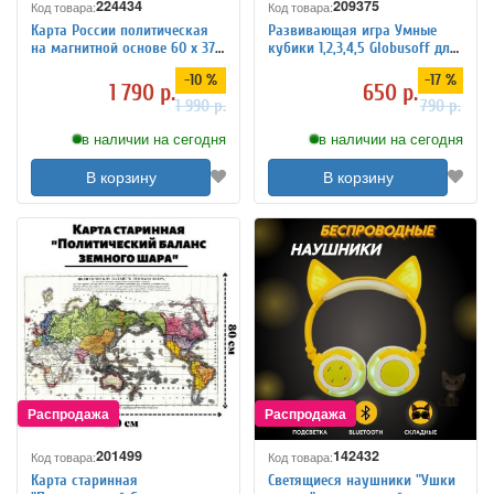
224434
209375
Код товара:
Код товара:
Карта России политическая
Развивающая игра Умные
на магнитной основе 60 х 37.6
кубики 1,2,3,4,5 Globusoff для
см, GlobusOff
обучения математике
-10 %
-17 %
1 790 р.
650 р.
1 990 р.
790 р.
в наличии на сегодня
в наличии на сегодня
В корзину
В корзину
201499
142432
Код товара:
Код товара:
Карта старинная
Светящиеся наушники "Ушки