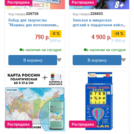
226726
226653
Код товара:
Код товара:
Набор для творчества
Телескоп и микроскоп
"Машина для изготовления
детский в подарочном кейсе
этикеток и стикеров"
Globusoff
-11 %
-34 %
Globusoff
790 р.
4 900 р.
890 р.
7 490 р.
в наличии на сегодня
в наличии на сегодня
В корзину
В корзину