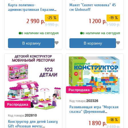
Карта политико-
Макет "Скелет человека" 45
административная Евразии
см Globusoff
120 х 160 см, GlobusOff
-25 %
-19 %
2 990 р.
1 200 р.
3 990 р.
1 500 р.
в наличии на сегодня
в наличии на сегодня
В корзину
В корзину
202326
Код товара:
Развивающая игра "Морская
сказка" (Деревянный
202810
Код товара:
конструктор) (Baby Step)
-18 %
Конструктор для детей Luxury
1 890 р.
Gift «Розовая мечта:
2 330 р.