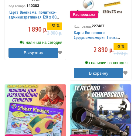
140383
Код товара:
Карта Вьетнама, политико-
административная 120 х 80
см, масштаб 1:1 550 000
227487
-51 %
Код товара:
1 890 р.
Карта Восточного
3 900 р.
Средиземноморья 1 века
в наличии на сегодня
GlobusOff, 120 х 75 см
-9 %
2 890 р.
В корзину
3 190 р.
в наличии на сегодня
В корзину