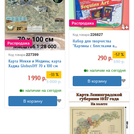
226827
Код товара:
Набор для творчества
"Картины с блестками в
рамке" Globusoff
227399
-57 %
Код товара:
290 р.
Карта Мекки и Медины, карта
690 р.
Хаджа GlobusOff 70 х 100 см
в наличии на сегодня
-33 %
1 990 р.
В корзину
3 000 р.
в наличии на сегодня
В корзину