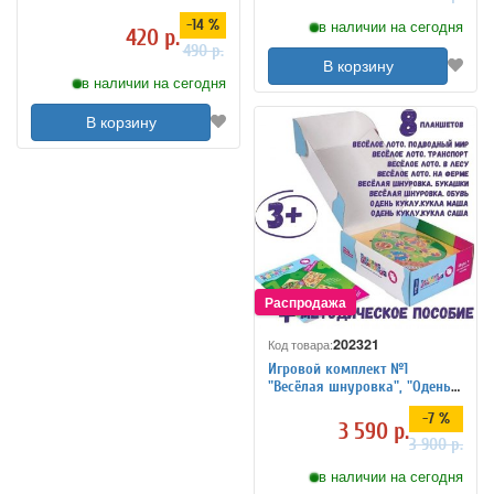
мобильный ресторан», 102
-14 %
в наличии на сегодня
детали
420 р.
490 р.
В корзину
в наличии на сегодня
В корзину
202321
Код товара:
Игровой комплект №1
"Весёлая шнуровка", "Одень
куклу", "Весёлое лото"
-7 %
3 590 р.
3 900 р.
в наличии на сегодня