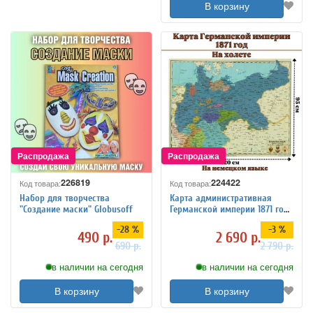
В корзину
226819
224422
Код товара:
Код товара:
Набор для творчества
Карта административная
"Создание маски" Globusoff
Германской империи 1871 год,
на холсте, 120 х 95 см
-28 %
-3 %
490 р.
2 690 р.
690 р.
2 790 р.
в наличии на сегодня
в наличии на сегодня
В корзину
В корзину