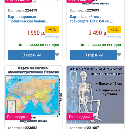
224419
223693
Код товара:
Код товара:
Карта старинная
Карта Каспийского
"Политический баланс
транспорта 120 x 150 см,
земного шара" на холсте, 120
GlobusOff
-4 %
-3 %
х 80 см
1 990 р.
2 490 р.
2 090 р.
2 590 р.
в наличии на сегодня
в наличии на сегодня
В корзину
В корзину
223692
221087
Код товара:
Код товара: