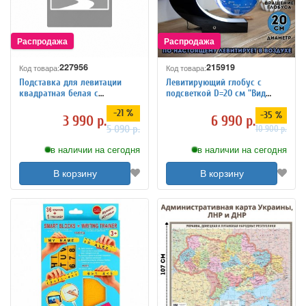
227956
215919
Код товара:
Код товара:
Подставка для левитации
Левитирующий глобус с
квадратная белая с
подсветкой D=20 см "Вид
подсветкой LevitronOff
Земли из космоса"
-21 %
-35 %
3 990 р.
6 990 р.
5 090 р.
10 900 р.
в наличии на сегодня
в наличии на сегодня
В корзину
В корзину