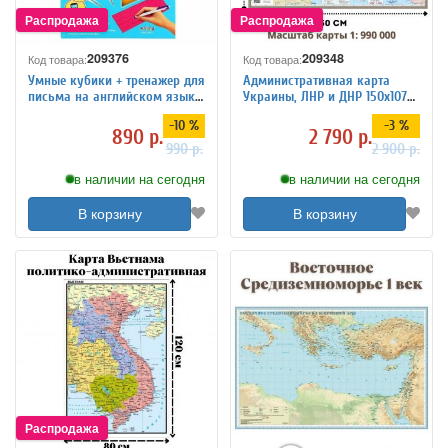
209376
209348
Код товара:
Код товара:
Умные кубики + тренажер для
Административная карта
письма на английском языке
Украины, ЛНР и ДНР 150х107
Globusoff
см, 1:990 000
-10 %
-3 %
890 р.
2 790 р.
990 р.
2 900 р.
в наличии на сегодня
в наличии на сегодня
В корзину
В корзину