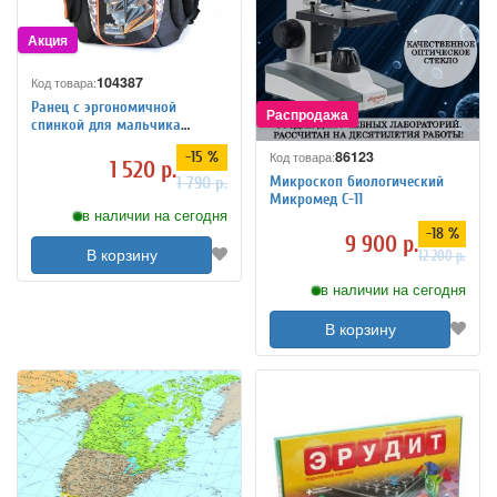
104387
Код товара:
Ранец с эргономичной
спинкой для мальчика
"Супергерой"
86123
-15 %
Код товара:
1 520 р.
Микроскоп биологический
1 790 р.
Микромед С-11
в наличии на сегодня
-18 %
9 900 р.
В корзину
12 200 р.
в наличии на сегодня
В корзину