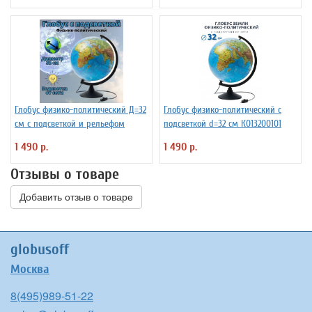
Глобус физико-политический Д=32
Глобус физико-политический с
см с подсветкой и рельефом
подсветкой d=32 см К013200101
1 490 р.
1 490 р.
Отзывы о товаре
Добавить отзыв о товаре
globusoff
Москва
8(495)989-51-22