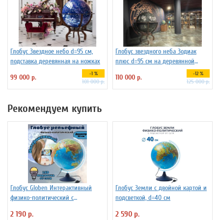
Глобус Звездное небо d=95 см,
Глобус звездного неба Зодиак
подставка деревянная на ножках
плюс d=95 см на деревянной
подставка на ножках , арт. 227733
-1 %
-12 %
99 000 р.
110 000 р.
101 000 р.
125 000 р.
Рекомендуем купить
Глобус Globen Интерактивный
Глобус Земли с двойной картой и
физико-политический с
подсветкой, d=40 см
подсветкой рельефный
2 190 р.
2 590 р.
INT13200290 d=32 см