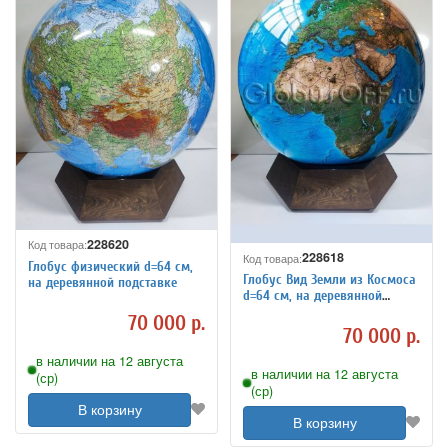
228620
Код товара:
228618
Код товара:
Глобус физический d=64 см,
Глобус Вид Земли из Космоса
на деревянной подставке
d=64 см, на деревянной
подставке
70 000 р.
70 000 р.
в наличии на 12 августа
в наличии на 12 августа
(ср)
(ср)
В корзину
В корзину