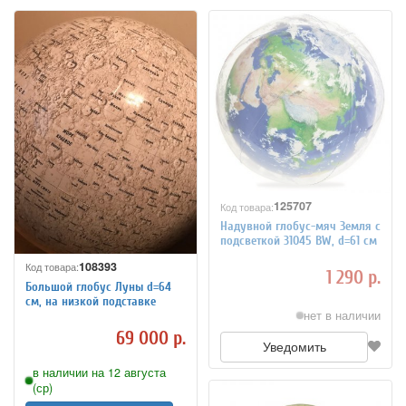
125707
Код товара:
Надувной глобус-мяч Земля с
подсветкой 31045 BW, d=61 см
108393
Код товара:
1 290 р.
Большой глобус Луны d=64
см, на низкой подставке
нет в наличии
69 000 р.
Уведомить
в наличии на 12 августа
(ср)