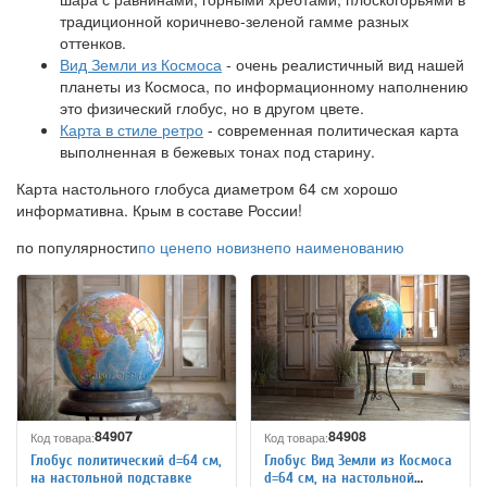
традиционной коричнево-зеленой гамме разных
оттенков.
Вид Земли из Космоса
- очень реалистичный вид нашей
планеты из Космоса, по информационному наполнению
это физический глобус, но в другом цвете.
Карта в стиле ретро
- современная политическая карта
выполненная в бежевых тонах под старину.
Карта настольного глобуса диаметром 64 см хорошо
информативна. Крым в составе России!
по популярности
по цене
по новизне
по наименованию
84907
84908
Код товара:
Код товара:
Глобус политический d=64 см,
Глобус Вид Земли из Космоса
на настольной подставке
d=64 см, на настольной