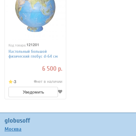
121201
Код товара:
Настольный большой
физический глобус d=64 см
6 500 р.
3
нет в наличии
Уведомить
globusoff
Москва